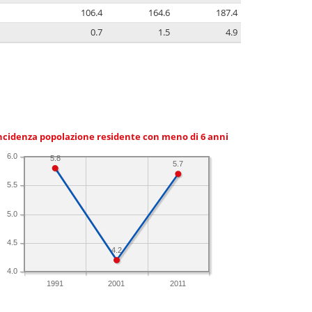
106.4
164.6
187.4
0.7
1.5
4.9
ncidenza popolazione residente con meno di 6 anni
6.0
5.8
5.7
5.5
5.0
4.5
4.2
4.0
1991
2001
2011