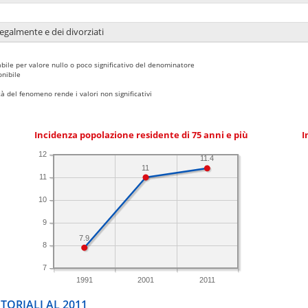
legalmente e dei divorziati
bile per valore nullo o poco significativo del denominatore
nibile
 del fenomeno rende i valori non significativi
Incidenza popolazione residente di 75 anni e più
I
12
11.4
11
11
10
9
7.9
8
7
1991
2001
2011
TORIALI AL 2011