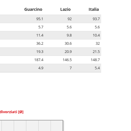
Guarcino
Lazio
Italia
95.1
92
93.7
5.7
5.6
5.6
11.4
9.8
10.4
36.2
30.6
32
19.3
20.9
21.5
187.4
146.5
148.7
4.9
7
5.4
divorziati
[Ø]