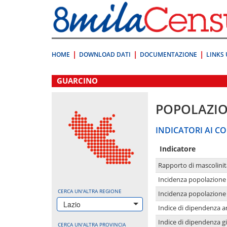
Vai
direttamente
a:
Contenuto
Ricerca
HOME
DOWNLOAD DATI
DOCUMENTAZIONE
LINKS 
.
GUARCINO
POPOLAZI
INDICATORI AI CO
Indicatore
Rapporto di mascolinit
Incidenza popolazione 
CERCA UN'ALTRA REGIONE
Incidenza popolazione 
Lazio
Indice di dipendenza a
Indice di dipendenza g
CERCA UN'ALTRA PROVINCIA