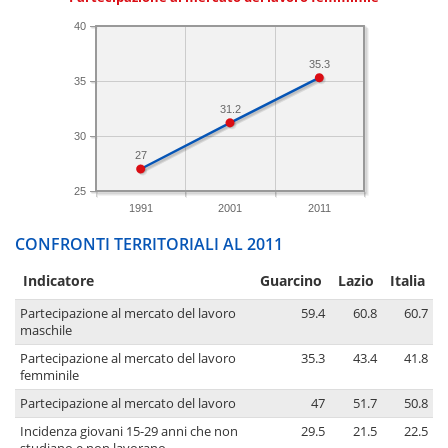
40
35.3
35
31.2
30
27
25
1991
2001
2011
CONFRONTI TERRITORIALI AL 2011
Indicatore
Guarcino
Lazio
Italia
Partecipazione al mercato del lavoro
59.4
60.8
60.7
maschile
Partecipazione al mercato del lavoro
35.3
43.4
41.8
femminile
Partecipazione al mercato del lavoro
47
51.7
50.8
Incidenza giovani 15-29 anni che non
29.5
21.5
22.5