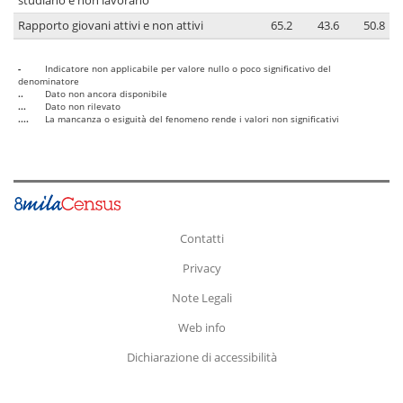
studiano e non lavorano
Rapporto giovani attivi e non attivi
65.2
43.6
50.8
-
Indicatore non applicabile per valore nullo o poco significativo del
denominatore
..
Dato non ancora disponibile
...
Dato non rilevato
....
La mancanza o esiguità del fenomeno rende i valori non significativi
Contatti
Privacy
Note Legali
Web info
Dichiarazione di accessibilità