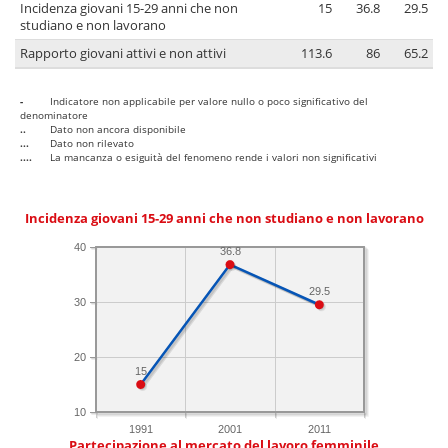
Incidenza giovani 15-29 anni che non
15
36.8
29.5
studiano e non lavorano
Rapporto giovani attivi e non attivi
113.6
86
65.2
-
Indicatore non applicabile per valore nullo o poco significativo del
denominatore
..
Dato non ancora disponibile
...
Dato non rilevato
....
La mancanza o esiguità del fenomeno rende i valori non significativi
Incidenza giovani 15-29 anni che non studiano e non lavorano
40
36.8
29.5
30
20
15
10
1991
2001
2011
Partecipazione al mercato del lavoro femminile