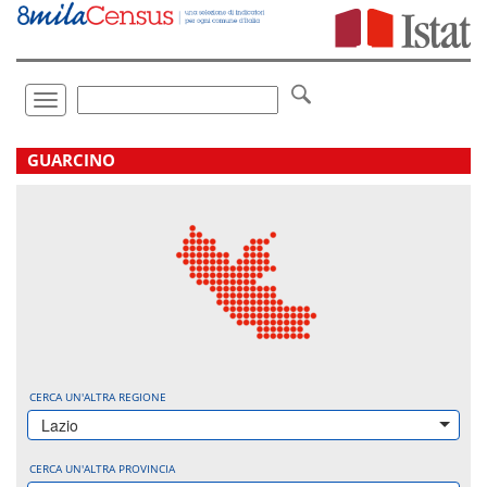
Vai
direttamente
a:
Contenuto
Ricerca
Toggle
navigation
.
GUARCINO
CERCA UN'ALTRA REGIONE
Lazio
CERCA UN'ALTRA PROVINCIA