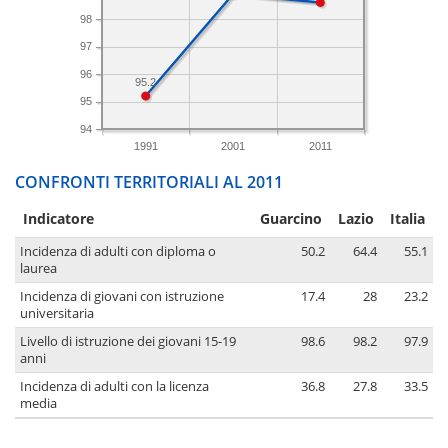
98
97
96
95.2
95
94
1991
2001
2011
CONFRONTI TERRITORIALI AL 2011
Indicatore
Guarcino
Lazio
Italia
Incidenza di adulti con diploma o
50.2
64.4
55.1
laurea
Incidenza di giovani con istruzione
17.4
28
23.2
universitaria
Livello di istruzione dei giovani 15-19
98.6
98.2
97.9
anni
Incidenza di adulti con la licenza
36.8
27.8
33.5
media