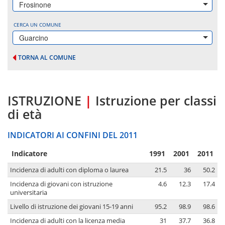
Frosinone
CERCA UN COMUNE
Guarcino
TORNA AL COMUNE
ISTRUZIONE
|
Istruzione per classi
di età
INDICATORI AI CONFINI DEL 2011
Indicatore
1991
2001
2011
Incidenza di adulti con diploma o laurea
21.5
36
50.2
Incidenza di giovani con istruzione
4.6
12.3
17.4
universitaria
Livello di istruzione dei giovani 15-19 anni
95.2
98.9
98.6
Incidenza di adulti con la licenza media
31
37.7
36.8