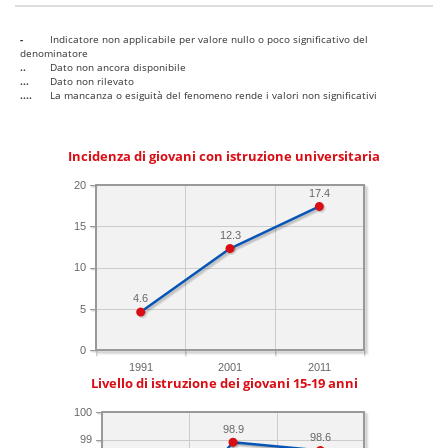
-
Indicatore non applicabile per valore nullo o poco significativo del
denominatore
..
Dato non ancora disponibile
...
Dato non rilevato
....
La mancanza o esiguità del fenomeno rende i valori non significativi
Incidenza di giovani con istruzione universitaria
20
17.4
15
12.3
10
4.6
5
0
1991
2001
2011
Livello di istruzione dei giovani 15-19 anni
100
98.9
98.6
99