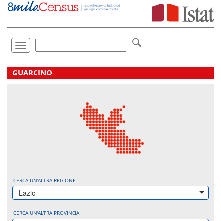
Vai
direttamente
a:
Contenuto
Ricerca
Toggle
navigation
.
GUARCINO
CERCA UN'ALTRA REGIONE
Lazio
CERCA UN'ALTRA PROVINCIA