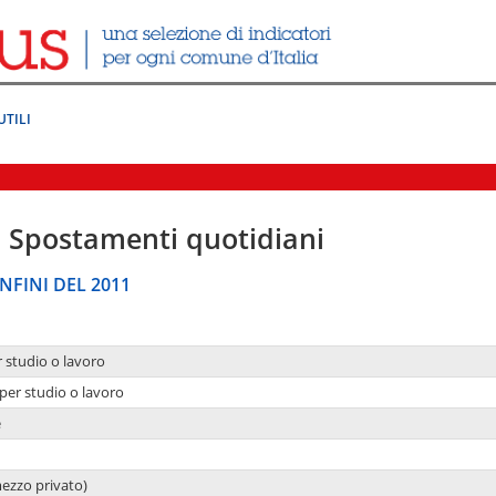
UTILI
|
Spostamenti quotidiani
NFINI DEL 2011
r studio o lavoro
per studio o lavoro
e
mezzo privato)