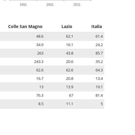
1991
2001
2011
Colle San Magno
Lazio
Italia
48.6
62.1
61.4
34.9
16.1
24.2
263
43.8
85.7
243.3
20.6
35.2
62.6
62.6
64.3
16.7
20.8
13.4
13
13.9
19.1
76.3
67
81.4
8.5
11.1
5