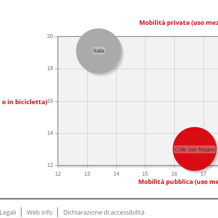
Mobilità privata (uso me
20
Italia
18
 o in bicicletta)
16
14
Colle San Magno
12
12
13
14
15
16
17
Mobilità pubblica (uso me
Legali
Web info
Dichiarazione di accessibilità