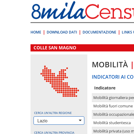
Vai
direttamente
a:
Contenuto
Ricerca
HOME
DOWNLOAD DATI
DOCUMENTAZIONE
LINKS 
.
COLLE SAN MAGNO
MOBILITÀ
INDICATORI AI CO
Indicatore
Mobilità giornaliera pe
Mobilità fuori comune 
CERCA UN'ALTRA REGIONE
Mobilità occupazional
Lazio
Mobilità studentesca
Mobilità privata (uso 
CERCA UN'ALTRA PROVINCIA