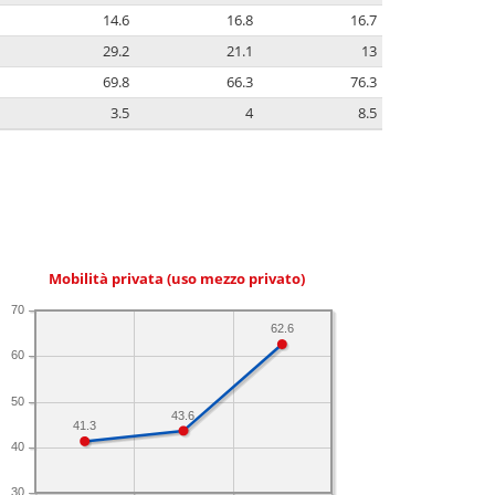
14.6
16.8
16.7
29.2
21.1
13
69.8
66.3
76.3
3.5
4
8.5
Mobilità privata (uso mezzo privato)
70
62.6
60
50
43.6
41.3
40
30