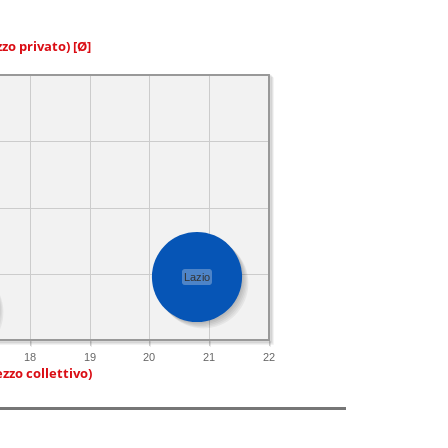
zzo privato)
[Ø]
Lazio
18
19
20
21
22
zzo collettivo)