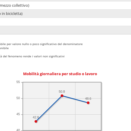
mezzo collettivo)
 in bicicletta)
bile per valore nullo o poco significativo del denominatore
nibile
 del fenomeno rende i valori non significativi
Mobilità giornaliera per studio o lavoro
55
50.8
50
48.6
45
42.8
40