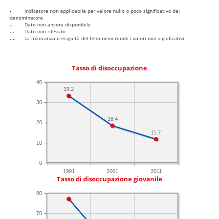
-
Indicatore non applicabile per valore nullo o poco significativo del
denominatore
..
Dato non ancora disponibile
...
Dato non rilevato
....
La mancanza o esiguità del fenomeno rende i valori non significativi
Tasso di disoccupazione
40
33.2
30
18.4
20
11.7
10
0
1991
2001
2011
Tasso di disoccupazione giovanile
80
70