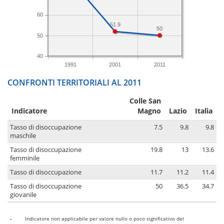
60
51.9
50
50
40
1991
2001
2011
CONFRONTI TERRITORIALI AL 2011
Colle San
Indicatore
Magno
Lazio
Italia
Tasso di disoccupazione
7.5
9.8
9.8
maschile
Tasso di disoccupazione
19.8
13
13.6
femminile
Tasso di disoccupazione
11.7
11.2
11.4
Tasso di disoccupazione
50
36.5
34.7
giovanile
-
Indicatore non applicabile per valore nullo o poco significativo del