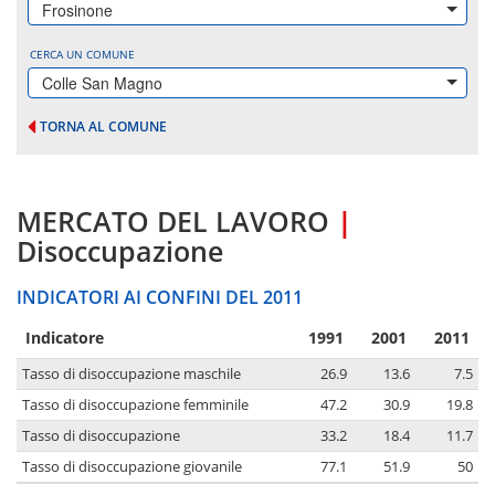
Frosinone
CERCA UN COMUNE
Colle San Magno
TORNA AL COMUNE
MERCATO DEL LAVORO
|
Disoccupazione
INDICATORI AI CONFINI DEL 2011
Indicatore
1991
2001
2011
Tasso di disoccupazione maschile
26.9
13.6
7.5
Tasso di disoccupazione femminile
47.2
30.9
19.8
Tasso di disoccupazione
33.2
18.4
11.7
Tasso di disoccupazione giovanile
77.1
51.9
50