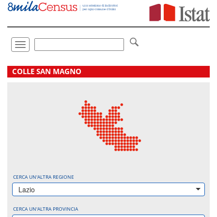
Vai
direttamente
a:
Contenuto
Ricerca
Toggle
navigation
.
COLLE SAN MAGNO
CERCA UN'ALTRA REGIONE
Lazio
CERCA UN'ALTRA PROVINCIA