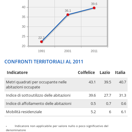
39.6
40
36.1
35
30
25
22.2
20
1991
2001
2011
CONFRONTI TERRITORIALI AL 2011
Indicatore
Colfelice
Lazio
Italia
Metri quadrati per occupante nelle
43.1
39.5
40.7
abitazioni occupate
Indice di sottoutilizzo delle abitazioni
39.6
27.7
31.3
Indice di affollamento delle abitazioni
0.5
0.7
0.6
Mobilità residenziale
5.2
6
6.1
-
Indicatore non applicabile per valore nullo o poco significativo del
denominatore