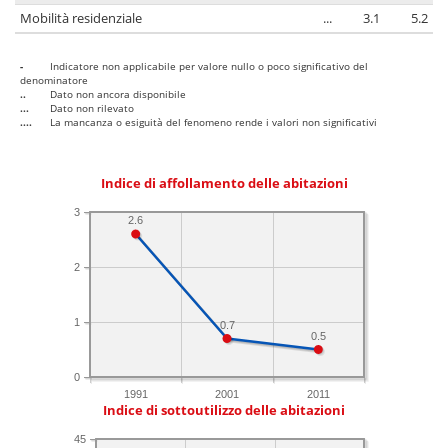
Mobilità residenziale
...
3.1
5.2
-
Indicatore non applicabile per valore nullo o poco significativo del
denominatore
..
Dato non ancora disponibile
...
Dato non rilevato
....
La mancanza o esiguità del fenomeno rende i valori non significativi
Indice di affollamento delle abitazioni
3
2.6
2
1
0.7
0.5
0
1991
2001
2011
Indice di sottoutilizzo delle abitazioni
45