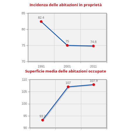
Incidenza delle abitazioni in proprietà
85
82.4
80
75
74.8
75
70
1991
2001
2011
Superficie media delle abitazioni occupate
110
107.9
107
105
100
95
93.2
90