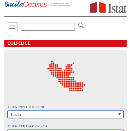
Vai
direttamente
a:
Contenuto
Ricerca
Toggle
navigation
.
COLFELICE
CERCA UN'ALTRA REGIONE
Lazio
CERCA UN'ALTRA PROVINCIA