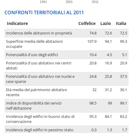
1991
2001
2011
CONFRONTI TERRITORIALI AL 2011
Indicatore
Colfelice
Lazio
Italia
Incidenza delle abitazioni in proprietà
74.8
72.6
72.5
Superficie media delle abitazioni
107.9
94.1
99.3
occupate
Potenzialità d'uso degli edifici
10.4
4.5
5.1
Potenzialità d'uso abitativo nei centri
20.8
16.9
20.9
abitati
Potenzialità d'uso abitativo nei nuclei e
24.8
25.8
37.5
case sparse
Età media del patrimonio abitativo
32
31.2
30.1
recente
Indice di disponibilità dei servizi
98.5
99
99.1
nell'abitazione
Incidenza degli edifici in buono stato di
95.3
84.1
83.2
conservazione
Incidenza degli edifici in pessimo stato
0.3
1.3
1.7