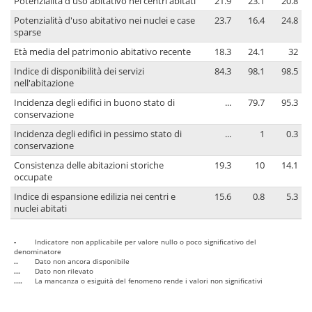
Potenzialità d'uso abitativo nei centri abitati
21.9
23.1
20.8
Potenzialità d'uso abitativo nei nuclei e case
23.7
16.4
24.8
sparse
Età media del patrimonio abitativo recente
18.3
24.1
32
Indice di disponibilità dei servizi
84.3
98.1
98.5
nell'abitazione
Incidenza degli edifici in buono stato di
...
79.7
95.3
conservazione
Incidenza degli edifici in pessimo stato di
...
1
0.3
conservazione
Consistenza delle abitazioni storiche
19.3
10
14.1
occupate
Indice di espansione edilizia nei centri e
15.6
0.8
5.3
nuclei abitati
-
Indicatore non applicabile per valore nullo o poco significativo del
denominatore
..
Dato non ancora disponibile
...
Dato non rilevato
....
La mancanza o esiguità del fenomeno rende i valori non significativi