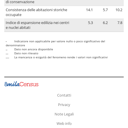
di conservazione
Consistenza delle abitazioni storiche
14.1
5.7
10.2
occupate
Indice di espansione edilizia nei centri
5.3
6.2
7.8
e nuclei abitati
-
Indicatore non applicabile per valore nullo o poco significativo del
denominatore
..
Dato non ancora disponibile
...
Dato non rilevato
....
La mancanza o esiguità del fenomeno rende i valori non significativi
Contatti
Privacy
Note Legali
Web info