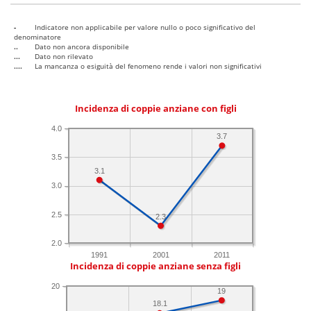
-
Indicatore non applicabile per valore nullo o poco significativo del
denominatore
..
Dato non ancora disponibile
...
Dato non rilevato
....
La mancanza o esiguità del fenomeno rende i valori non significativi
Incidenza di coppie anziane con figli
4.0
3.7
3.5
3.1
3.0
2.5
2.3
2.0
1991
2001
2011
Incidenza di coppie anziane senza figli
20
19
18.1