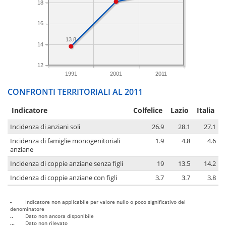
18
16
13.8
14
12
1991
2001
2011
CONFRONTI TERRITORIALI AL 2011
Indicatore
Colfelice
Lazio
Italia
Incidenza di anziani soli
26.9
28.1
27.1
Incidenza di famiglie monogenitoriali
1.9
4.8
4.6
anziane
Incidenza di coppie anziane senza figli
19
13.5
14.2
Incidenza di coppie anziane con figli
3.7
3.7
3.8
-
Indicatore non applicabile per valore nullo o poco significativo del
denominatore
..
Dato non ancora disponibile
...
Dato non rilevato