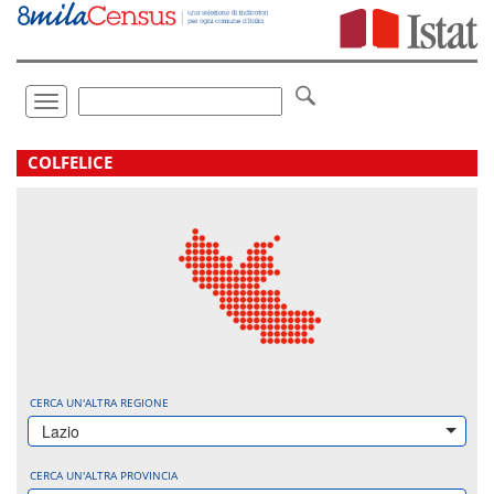
Vai
direttamente
a:
Contenuto
Ricerca
Toggle
navigation
.
COLFELICE
CERCA UN'ALTRA REGIONE
Lazio
CERCA UN'ALTRA PROVINCIA