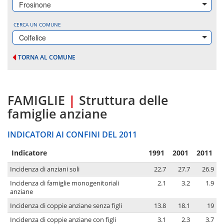
Frosinone
CERCA UN COMUNE
Colfelice
TORNA AL COMUNE
FAMIGLIE
|
Struttura delle
famiglie anziane
INDICATORI AI CONFINI DEL 2011
Indicatore
1991
2001
2011
Incidenza di anziani soli
22.7
27.7
26.9
Incidenza di famiglie monogenitoriali
2.1
3.2
1.9
anziane
Incidenza di coppie anziane senza figli
13.8
18.1
19
Incidenza di coppie anziane con figli
3.1
2.3
3.7