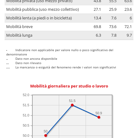
Mobilità privata (uso mezzo privato)
43.8
55.5
63.6
Mobilità pubblica (uso mezzo collettivo)
27.1
25.9
23.6
Mobilità lenta (a piedi o in bicicletta)
13.4
7.6
6
Mobilità breve
69.8
73.6
72.1
Mobilità lunga
6.3
7.8
9.7
-
Indicatore non applicabile per valore nullo o poco significativo del
denominatore
..
Dato non ancora disponibile
...
Dato non rilevato
....
La mancanza o esiguità del fenomeno rende i valori non significativi
Mobilità giornaliera per studio o lavoro
52.0
51.5
51.5
50.9
51.0
50.5
50
50.0