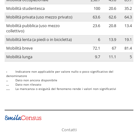
Mobilità studentesca
100
20.6
35.2
Mobilità privata (uso mezzo privato)
63.6
62.6
64.3
Mobilità pubblica (uso mezzo
23.6
20.8
13.4
collettivo)
Mobilità lenta (a piedi o in bicicletta)
6
13.9
19.1
Mobilità breve
72.1
67
81.4
Mobilità lunga
9.7
11.1
5
-
Indicatore non applicabile per valore nullo o poco significativo del
denominatore
..
Dato non ancora disponibile
...
Dato non rilevato
....
La mancanza o esiguità del fenomeno rende i valori non significativi
Contatti