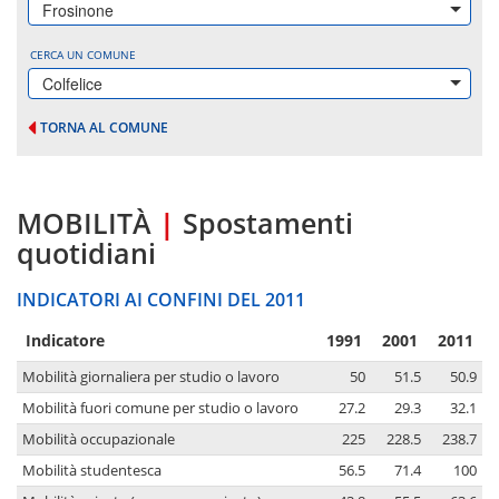
Frosinone
CERCA UN COMUNE
Colfelice
TORNA AL COMUNE
MOBILITÀ
|
Spostamenti
quotidiani
INDICATORI AI CONFINI DEL 2011
Indicatore
1991
2001
2011
Mobilità giornaliera per studio o lavoro
50
51.5
50.9
Mobilità fuori comune per studio o lavoro
27.2
29.3
32.1
Mobilità occupazionale
225
228.5
238.7
Mobilità studentesca
56.5
71.4
100