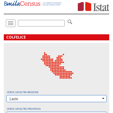
Vai
direttamente
a:
Contenuto
Ricerca
Toggle
navigation
.
COLFELICE
CERCA UN'ALTRA REGIONE
Lazio
CERCA UN'ALTRA PROVINCIA