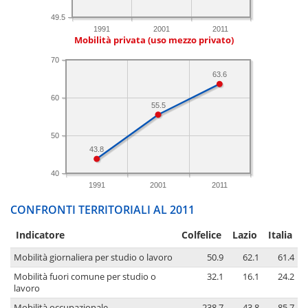
49.5
1991
2001
2011
Mobilità privata (uso mezzo privato)
70
63.6
60
55.5
50
43.8
40
1991
2001
2011
CONFRONTI TERRITORIALI AL 2011
Indicatore
Colfelice
Lazio
Italia
Mobilità giornaliera per studio o lavoro
50.9
62.1
61.4
Mobilità fuori comune per studio o
32.1
16.1
24.2
lavoro
Mobilità occupazionale
238.7
43.8
85.7