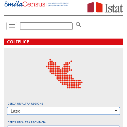
Vai
direttamente
a:
Contenuto
Ricerca
Toggle
navigation
.
COLFELICE
CERCA UN'ALTRA REGIONE
Lazio
CERCA UN'ALTRA PROVINCIA