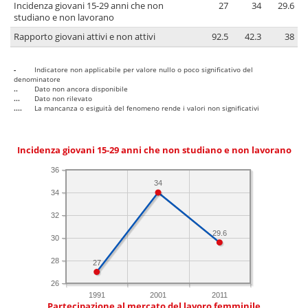
Incidenza giovani 15-29 anni che non
27
34
29.6
studiano e non lavorano
Rapporto giovani attivi e non attivi
92.5
42.3
38
-
Indicatore non applicabile per valore nullo o poco significativo del
denominatore
..
Dato non ancora disponibile
...
Dato non rilevato
....
La mancanza o esiguità del fenomeno rende i valori non significativi
Incidenza giovani 15-29 anni che non studiano e non lavorano
36
34
34
32
29.6
30
28
27
26
1991
2001
2011
Partecipazione al mercato del lavoro femminile