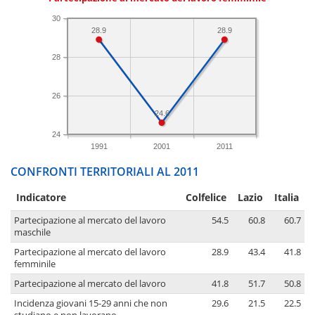
30
28.9
28.9
28
26
24.6
24
1991
2001
2011
CONFRONTI TERRITORIALI AL 2011
Indicatore
Colfelice
Lazio
Italia
Partecipazione al mercato del lavoro
54.5
60.8
60.7
maschile
Partecipazione al mercato del lavoro
28.9
43.4
41.8
femminile
Partecipazione al mercato del lavoro
41.8
51.7
50.8
Incidenza giovani 15-29 anni che non
29.6
21.5
22.5