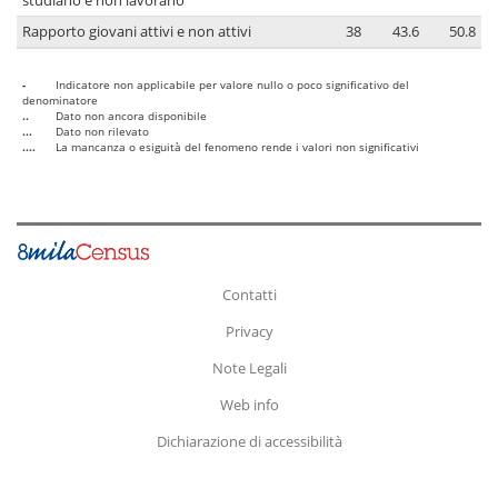
studiano e non lavorano
Rapporto giovani attivi e non attivi
38
43.6
50.8
-
Indicatore non applicabile per valore nullo o poco significativo del
denominatore
..
Dato non ancora disponibile
...
Dato non rilevato
....
La mancanza o esiguità del fenomeno rende i valori non significativi
Contatti
Privacy
Note Legali
Web info
Dichiarazione di accessibilità