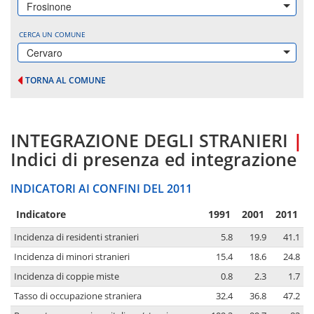
Frosinone
CERCA UN COMUNE
Cervaro
TORNA AL COMUNE
INTEGRAZIONE DEGLI STRANIERI
|
Indici di presenza ed integrazione
INDICATORI AI CONFINI DEL 2011
Indicatore
1991
2001
2011
Incidenza di residenti stranieri
5.8
19.9
41.1
Incidenza di minori stranieri
15.4
18.6
24.8
Incidenza di coppie miste
0.8
2.3
1.7
Tasso di occupazione straniera
32.4
36.8
47.2