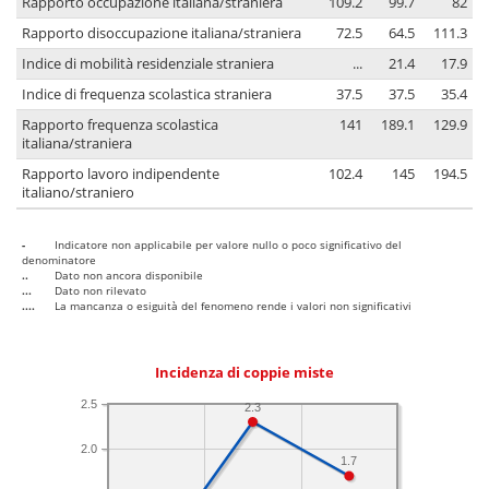
Rapporto occupazione italiana/straniera
109.2
99.7
82
Rapporto disoccupazione italiana/straniera
72.5
64.5
111.3
Indice di mobilità residenziale straniera
...
21.4
17.9
Indice di frequenza scolastica straniera
37.5
37.5
35.4
Rapporto frequenza scolastica
141
189.1
129.9
italiana/straniera
Rapporto lavoro indipendente
102.4
145
194.5
italiano/straniero
-
Indicatore non applicabile per valore nullo o poco significativo del
denominatore
..
Dato non ancora disponibile
...
Dato non rilevato
....
La mancanza o esiguità del fenomeno rende i valori non significativi
Incidenza di coppie miste
2.5
2.3
2.0
1.7