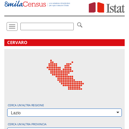
Vai
direttamente
a:
Contenuto
Ricerca
Toggle
navigation
.
CERVARO
CERCA UN'ALTRA REGIONE
Lazio
CERCA UN'ALTRA PROVINCIA