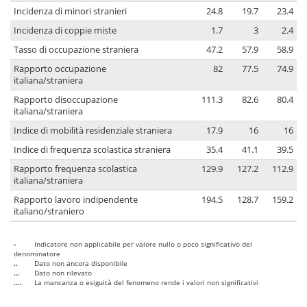
Incidenza di minori stranieri
24.8
19.7
23.4
Incidenza di coppie miste
1.7
3
2.4
Tasso di occupazione straniera
47.2
57.9
58.9
Rapporto occupazione
82
77.5
74.9
italiana/straniera
Rapporto disoccupazione
111.3
82.6
80.4
italiana/straniera
Indice di mobilità residenziale straniera
17.9
16
16
Indice di frequenza scolastica straniera
35.4
41.1
39.5
Rapporto frequenza scolastica
129.9
127.2
112.9
italiana/straniera
Rapporto lavoro indipendente
194.5
128.7
159.2
italiano/straniero
-
Indicatore non applicabile per valore nullo o poco significativo del
denominatore
..
Dato non ancora disponibile
...
Dato non rilevato
....
La mancanza o esiguità del fenomeno rende i valori non significativi