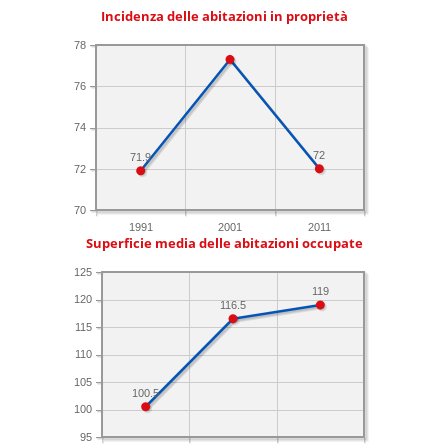
Incidenza delle abitazioni in proprietà
78
76
74
72
71.9
72
70
1991
2001
2011
Superficie media delle abitazioni occupate
125
119
120
116.5
115
110
105
100.5
100
95