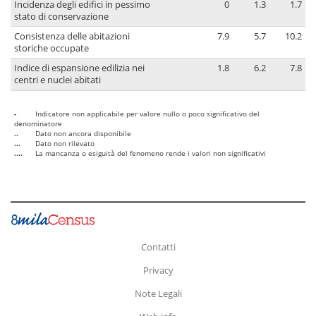
Incidenza degli edifici in pessimo
0
1.3
1.7
stato di conservazione
Consistenza delle abitazioni
7.9
5.7
10.2
storiche occupate
Indice di espansione edilizia nei
1.8
6.2
7.8
centri e nuclei abitati
-
Indicatore non applicabile per valore nullo o poco significativo del
denominatore
..
Dato non ancora disponibile
...
Dato non rilevato
....
La mancanza o esiguità del fenomeno rende i valori non significativi
Contatti
Privacy
Note Legali