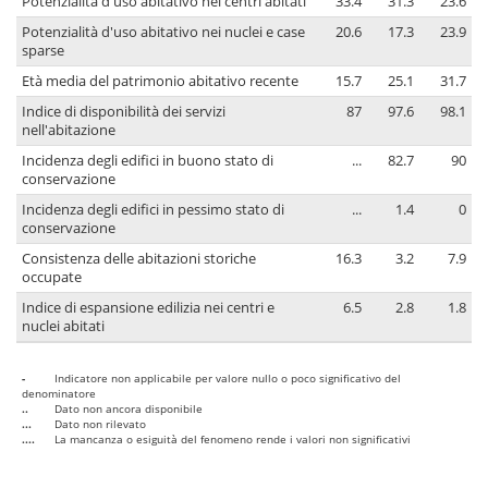
Potenzialità d'uso abitativo nei centri abitati
33.4
31.3
23.6
Potenzialità d'uso abitativo nei nuclei e case
20.6
17.3
23.9
sparse
Età media del patrimonio abitativo recente
15.7
25.1
31.7
Indice di disponibilità dei servizi
87
97.6
98.1
nell'abitazione
Incidenza degli edifici in buono stato di
...
82.7
90
conservazione
Incidenza degli edifici in pessimo stato di
...
1.4
0
conservazione
Consistenza delle abitazioni storiche
16.3
3.2
7.9
occupate
Indice di espansione edilizia nei centri e
6.5
2.8
1.8
nuclei abitati
-
Indicatore non applicabile per valore nullo o poco significativo del
denominatore
..
Dato non ancora disponibile
...
Dato non rilevato
....
La mancanza o esiguità del fenomeno rende i valori non significativi