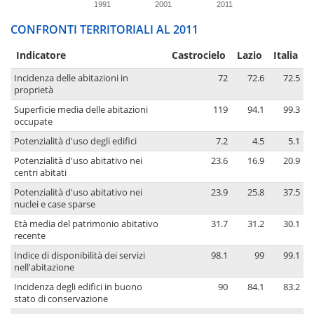
1991
2001
2011
CONFRONTI TERRITORIALI AL 2011
Indicatore
Castrocielo
Lazio
Italia
Incidenza delle abitazioni in
72
72.6
72.5
proprietà
Superficie media delle abitazioni
119
94.1
99.3
occupate
Potenzialità d'uso degli edifici
7.2
4.5
5.1
Potenzialità d'uso abitativo nei
23.6
16.9
20.9
centri abitati
Potenzialità d'uso abitativo nei
23.9
25.8
37.5
nuclei e case sparse
Età media del patrimonio abitativo
31.7
31.2
30.1
recente
Indice di disponibilità dei servizi
98.1
99
99.1
nell'abitazione
Incidenza degli edifici in buono
90
84.1
83.2
stato di conservazione