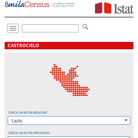
Vai
direttamente
a:
Contenuto
Ricerca
Toggle
navigation
.
CASTROCIELO
CERCA UN'ALTRA REGIONE
Lazio
CERCA UN'ALTRA PROVINCIA