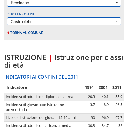
Frosinone
CERCA UN COMUNE
Castrocielo
TORNA AL COMUNE
ISTRUZIONE
|
Istruzione per classi
di età
INDICATORI AI CONFINI DEL 2011
Indicatore
1991
2001
2011
Incidenza di adulti con diploma o laurea
20.3
40.1
55.9
Incidenza di giovani con istruzione
3.7
8.9
26.5
universitaria
Livello di istruzione dei giovani 15-19 anni
90
96.9
97.7
Incidenza di adulti con la licenza media
30.3
34.7
32