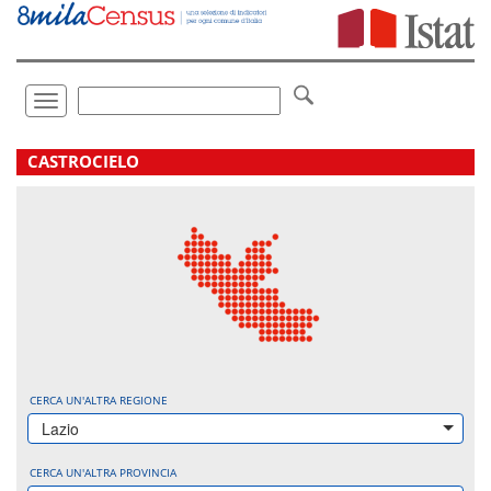
Vai
direttamente
a:
Contenuto
Ricerca
Toggle
navigation
.
CASTROCIELO
CERCA UN'ALTRA REGIONE
Lazio
CERCA UN'ALTRA PROVINCIA