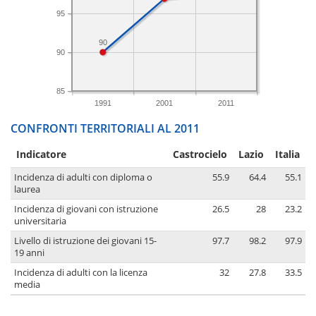
95
90
90
85
1991
2001
2011
CONFRONTI TERRITORIALI AL 2011
Indicatore
Castrocielo
Lazio
Italia
Incidenza di adulti con diploma o
55.9
64.4
55.1
laurea
Incidenza di giovani con istruzione
26.5
28
23.2
universitaria
Livello di istruzione dei giovani 15-
97.7
98.2
97.9
19 anni
Incidenza di adulti con la licenza
32
27.8
33.5
media