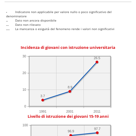
-
Indicatore non applicabile per valore nullo o poco significativo del
denominatore
..
Dato non ancora disponibile
...
Dato non rilevato
....
La mancanza o esiguità del fenomeno rende i valori non significativi
Incidenza di giovani con istruzione universitaria
30
26.5
20
8.9
10
3.7
0
1991
2001
2011
Livello di istruzione dei giovani 15-19 anni
100
97.7
96.9