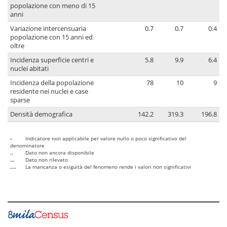
popolazione con meno di 15
anni
Variazione intercensuaria
0.7
0.7
0.4
popolazione con 15 anni ed
oltre
Incidenza superficie centri e
5.8
9.9
6.4
nuclei abitati
Incidenza della popolazione
78
10
9
residente nei nuclei e case
sparse
Densità demografica
142.2
319.3
196.8
-
Indicatore non applicabile per valore nullo o poco significativo del
denominatore
..
Dato non ancora disponibile
...
Dato non rilevato
....
La mancanza o esiguità del fenomeno rende i valori non significativi