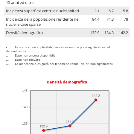
15 anni ed oltre
Incidenza superficie centri e nuclei abitati
2.1
5.7
5.8
Incidenza della popolazione residente nei
84.4
74.3
78
nuclei e case sparse
Densità demografica
132.9
134.3
142.2
-
Indicatore non applicabile per valore nullo o poco significativo del
denominatore
..
Dato non ancora disponibile
...
Dato non rilevato
....
La mancanza o esiguità del fenomeno rende i valori non significativi
Densità demografica
145
142.2
140
134.3
135
132.9