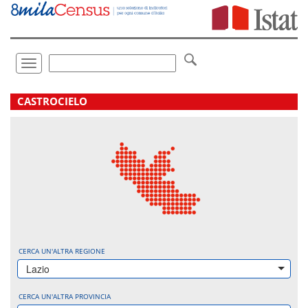
Vai
direttamente
a:
Contenuto
Ricerca
Toggle
navigation
.
CASTROCIELO
CERCA UN'ALTRA REGIONE
Lazio
CERCA UN'ALTRA PROVINCIA