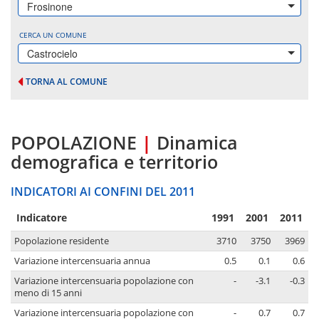
Frosinone
CERCA UN COMUNE
Castrocielo
TORNA AL COMUNE
POPOLAZIONE
|
Dinamica
demografica e territorio
INDICATORI AI CONFINI DEL 2011
Indicatore
1991
2001
2011
Popolazione residente
3710
3750
3969
Variazione intercensuaria annua
0.5
0.1
0.6
Variazione intercensuaria popolazione con
-
-3.1
-0.3
meno di 15 anni
Variazione intercensuaria popolazione con
-
0.7
0.7