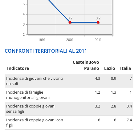
5
4
3.2
3.2
3
2
1991
2001
2011
CONFRONTI TERRITORIALI AL 2011
Castelnuovo
Indicatore
Parano
Lazio
Italia
Incidenza di giovani che vivono
4.3
8.9
7
da soli
Incidenza di famiglie
1.2
1.3
1
monogenitoriali giovani
Incidenza di coppie giovani
3.2
2.8
3.4
senza figli
Incidenza di coppie giovani con
6
6
7.4
figli