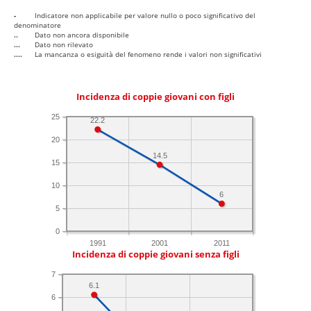
-
Indicatore non applicabile per valore nullo o poco significativo del
denominatore
..
Dato non ancora disponibile
...
Dato non rilevato
....
La mancanza o esiguità del fenomeno rende i valori non significativi
Incidenza di coppie giovani con figli
25
22.2
20
14.5
15
10
6
5
0
1991
2001
2011
Incidenza di coppie giovani senza figli
7
6.1
6