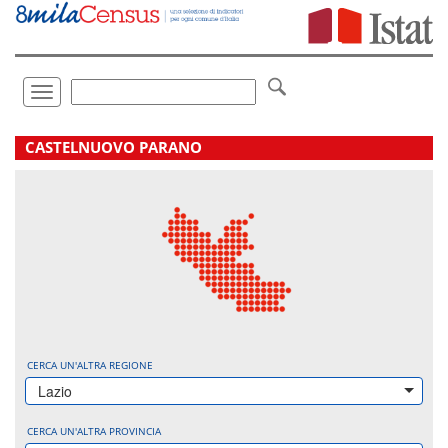
Vai
direttamente
a:
Contenuto
Ricerca
Toggle
navigation
.
CASTELNUOVO PARANO
CERCA UN'ALTRA REGIONE
Lazio
CERCA UN'ALTRA PROVINCIA