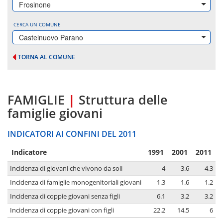
Frosinone
CERCA UN COMUNE
Castelnuovo Parano
TORNA AL COMUNE
FAMIGLIE
|
Struttura delle
famiglie giovani
INDICATORI AI CONFINI DEL 2011
Indicatore
1991
2001
2011
Incidenza di giovani che vivono da soli
4
3.6
4.3
Incidenza di famiglie monogenitoriali giovani
1.3
1.6
1.2
Incidenza di coppie giovani senza figli
6.1
3.2
3.2
Incidenza di coppie giovani con figli
22.2
14.5
6