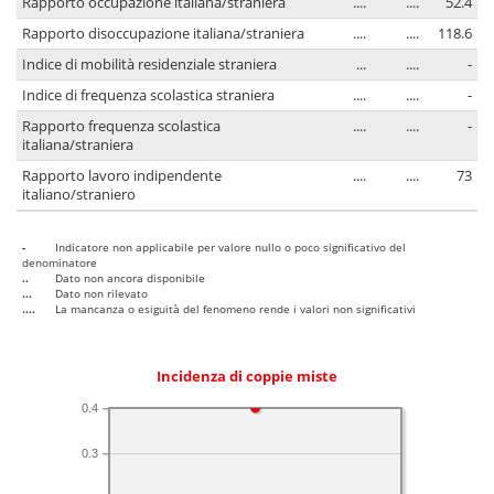
Rapporto occupazione italiana/straniera
....
....
52.4
Rapporto disoccupazione italiana/straniera
....
....
118.6
Indice di mobilità residenziale straniera
...
....
-
Indice di frequenza scolastica straniera
....
....
-
Rapporto frequenza scolastica
....
....
-
italiana/straniera
Rapporto lavoro indipendente
....
....
73
italiano/straniero
-
Indicatore non applicabile per valore nullo o poco significativo del
denominatore
..
Dato non ancora disponibile
...
Dato non rilevato
....
La mancanza o esiguità del fenomeno rende i valori non significativi
Incidenza di coppie miste
0.4
0.3