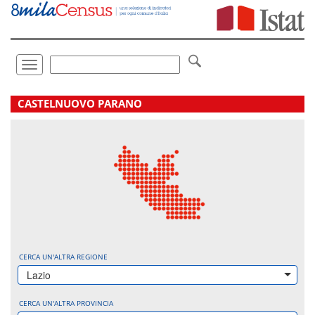
Vai
direttamente
a:
Contenuto
Ricerca
Toggle
navigation
.
CASTELNUOVO PARANO
CERCA UN'ALTRA REGIONE
Lazio
CERCA UN'ALTRA PROVINCIA