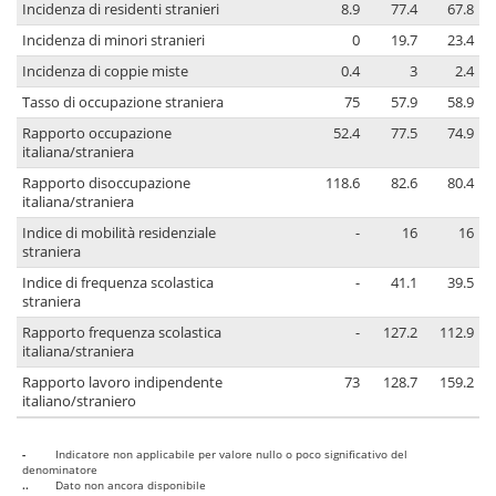
Incidenza di residenti stranieri
8.9
77.4
67.8
Incidenza di minori stranieri
0
19.7
23.4
Incidenza di coppie miste
0.4
3
2.4
Tasso di occupazione straniera
75
57.9
58.9
Rapporto occupazione
52.4
77.5
74.9
italiana/straniera
Rapporto disoccupazione
118.6
82.6
80.4
italiana/straniera
Indice di mobilità residenziale
-
16
16
straniera
Indice di frequenza scolastica
-
41.1
39.5
straniera
Rapporto frequenza scolastica
-
127.2
112.9
italiana/straniera
Rapporto lavoro indipendente
73
128.7
159.2
italiano/straniero
-
Indicatore non applicabile per valore nullo o poco significativo del
denominatore
..
Dato non ancora disponibile