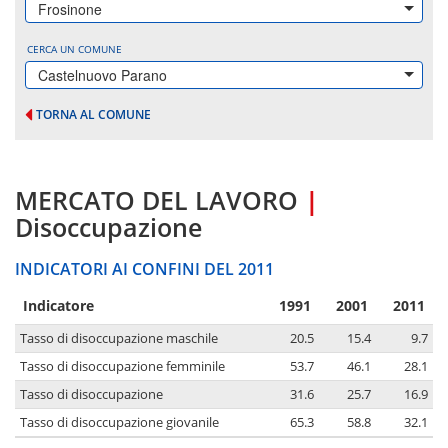
Frosinone
CERCA UN COMUNE
Castelnuovo Parano
TORNA AL COMUNE
MERCATO DEL LAVORO
|
Disoccupazione
INDICATORI AI CONFINI DEL 2011
Indicatore
1991
2001
2011
Tasso di disoccupazione maschile
20.5
15.4
9.7
Tasso di disoccupazione femminile
53.7
46.1
28.1
Tasso di disoccupazione
31.6
25.7
16.9
Tasso di disoccupazione giovanile
65.3
58.8
32.1