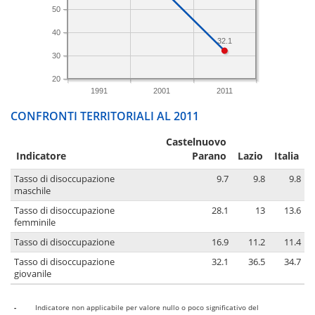
50
40
32.1
30
20
1991
2001
2011
CONFRONTI TERRITORIALI AL 2011
Castelnuovo
Indicatore
Parano
Lazio
Italia
Tasso di disoccupazione
9.7
9.8
9.8
maschile
Tasso di disoccupazione
28.1
13
13.6
femminile
Tasso di disoccupazione
16.9
11.2
11.4
Tasso di disoccupazione
32.1
36.5
34.7
giovanile
-
Indicatore non applicabile per valore nullo o poco significativo del