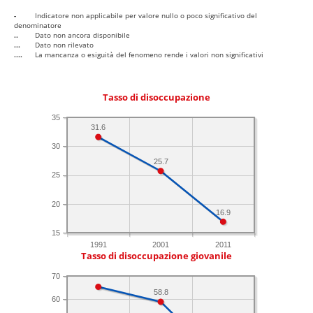
-
Indicatore non applicabile per valore nullo o poco significativo del
denominatore
..
Dato non ancora disponibile
...
Dato non rilevato
....
La mancanza o esiguità del fenomeno rende i valori non significativi
Tasso di disoccupazione
35
31.6
30
25.7
25
20
16.9
15
1991
2001
2011
Tasso di disoccupazione giovanile
70
58.8
60