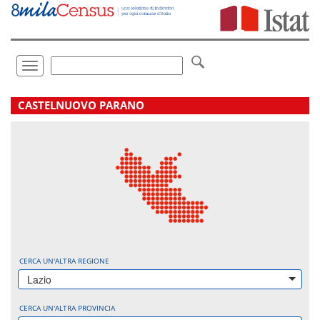
Vai
direttamente
a:
Contenuto
Ricerca
Toggle
navigation
.
CASTELNUOVO PARANO
CERCA UN'ALTRA REGIONE
Lazio
CERCA UN'ALTRA PROVINCIA