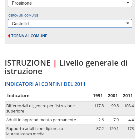
Frosinone
CERCA UN COMUNE
Castelliri
TORNA AL COMUNE
ISTRUZIONE
|
Livello generale di
istruzione
INDICATORI AI CONFINI DEL 2011
Indicatore
1991
2001
2011
Differenziali di genere per l'istruzione
117.8
99.8
108.4
superiore
Adulti in apprendimento permanente
2.6
7.9
4.4
Rapporto adulti con diploma o
87.2
120.1
178
laurea/licenza media