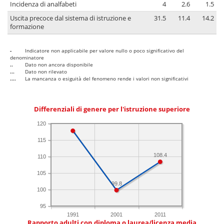
Incidenza di analfabeti
4
2.6
1.5
Uscita precoce dal sistema di istruzione e
31.5
11.4
14.2
formazione
-
Indicatore non applicabile per valore nullo o poco significativo del
denominatore
..
Dato non ancora disponibile
...
Dato non rilevato
....
La mancanza o esiguità del fenomeno rende i valori non significativi
Differenziali di genere per l'istruzione superiore
120
115
108.4
110
105
99.8
100
95
1991
2001
2011
Rapporto adulti con diploma o laurea/licenza media