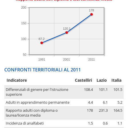
200
178
150
120.1
100
87.2
50
1991
2001
2011
CONFRONTI TERRITORIALI AL 2011
Indicatore
Castelliri
Lazio
Italia
Differenziali di genere per l'istruzione
108.4
101.1
101.5
superiore
Adulti in apprendimento permanente
4.4
6.1
5.2
Rapporto adulti con diploma o
178
231.3
164.5
laurea/licenza media
Incidenza di analfabeti
1.5
0.6
1.1