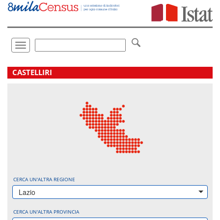
Vai
direttamente
a:
Contenuto
Ricerca
Toggle
navigation
.
CASTELLIRI
CERCA UN'ALTRA REGIONE
Lazio
CERCA UN'ALTRA PROVINCIA