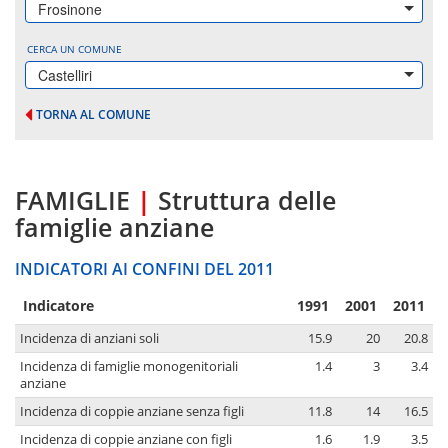
Frosinone
CERCA UN COMUNE
Castelliri
TORNA AL COMUNE
FAMIGLIE
|
Struttura delle
famiglie anziane
INDICATORI AI CONFINI DEL 2011
Indicatore
1991
2001
2011
Incidenza di anziani soli
15.9
20
20.8
Incidenza di famiglie monogenitoriali
1.4
3
3.4
anziane
Incidenza di coppie anziane senza figli
11.8
14
16.5
Incidenza di coppie anziane con figli
1.6
1.9
3.5