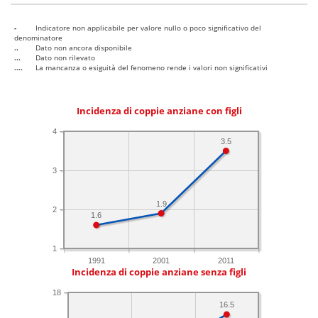
-
Indicatore non applicabile per valore nullo o poco significativo del
denominatore
..
Dato non ancora disponibile
...
Dato non rilevato
....
La mancanza o esiguità del fenomeno rende i valori non significativi
Incidenza di coppie anziane con figli
4
3.5
3
1.9
2
1.6
1
1991
2001
2011
Incidenza di coppie anziane senza figli
18
16.5