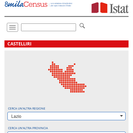
Vai
direttamente
a:
Contenuto
Ricerca
Toggle
navigation
.
CASTELLIRI
CERCA UN'ALTRA REGIONE
Lazio
CERCA UN'ALTRA PROVINCIA