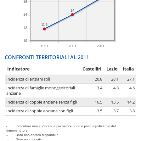
16
14
14
11.8
12
10
1991
2001
2011
CONFRONTI TERRITORIALI AL 2011
Indicatore
Castelliri
Lazio
Italia
Incidenza di anziani soli
20.8
28.1
27.1
Incidenza di famiglie monogenitoriali
3.4
4.8
4.6
anziane
Incidenza di coppie anziane senza figli
16.5
13.5
14.2
Incidenza di coppie anziane con figli
3.5
3.7
3.8
-
Indicatore non applicabile per valore nullo o poco significativo del
denominatore
..
Dato non ancora disponibile
...
Dato non rilevato