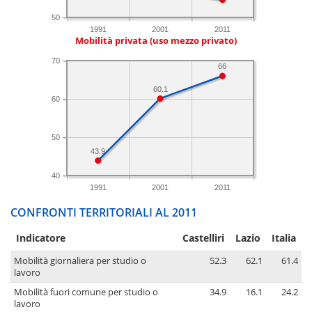
50
1991
2001
2011
Mobilità privata (uso mezzo privato)
70
66
60.1
60
50
43.9
40
1991
2001
2011
CONFRONTI TERRITORIALI AL 2011
Indicatore
Castelliri
Lazio
Italia
Mobilità giornaliera per studio o
52.3
62.1
61.4
lavoro
Mobilità fuori comune per studio o
34.9
16.1
24.2
lavoro