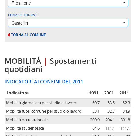
Frosinone
CERCA UN COMUNE
Castelliri
TORNA AL COMUNE
MOBILITÀ
|
Spostamenti
quotidiani
INDICATORI AI CONFINI DEL 2011
Indicatore
1991
2001
2011
Mobilità giornaliera per studio o lavoro
60.7
53.5
52.3
Mobilità fuori comune per studio o lavoro
33.1
32.7
34.9
Mobilità occupazionale
200.9
204.1
301.8
Mobilità studentesca
64.6
114.1
111.1