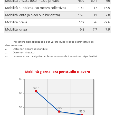
Mobilità privata (uso mezzo privato)
43.9
60.1
66
Mobilità pubblica (uso mezzo collettivo)
19.2
17
16.5
Mobilità lenta (a piedi o in bicicletta)
15.6
11
7.8
Mobilità breve
77.9
76
79.6
Mobilità lunga
6.8
7.7
7.9
-
Indicatore non applicabile per valore nullo o poco significativo del
denominatore
..
Dato non ancora disponibile
...
Dato non rilevato
....
La mancanza o esiguità del fenomeno rende i valori non significativi
Mobilità giornaliera per studio o lavoro
65
60.7
60
55
53.5
52.3