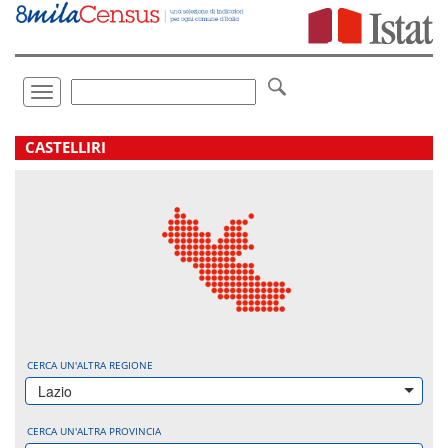
Vai
direttamente
a:
Contenuto
Ricerca
Toggle
navigation
.
CASTELLIRI
CERCA UN'ALTRA REGIONE
Lazio
CERCA UN'ALTRA PROVINCIA