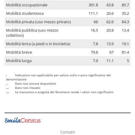
Mobilità occupazionale
301.8
43.8
85.7
Mobilità studentesca
111.1
20.6
35.2
Mobilità privata (uso mezzo privato)
66
62.6
64.3
Mobilità pubblica (uso mezzo
16.5
20.8
13.4
collettivo)
Mobilità lenta (a piedi o in bicicletta)
7.8
13.9
19.1
Mobilità breve
79.6
67
81.4
Mobilità lunga
7.9
11.1
5
-
Indicatore non applicabile per valore nullo o poco significativo del
denominatore
..
Dato non ancora disponibile
...
Dato non rilevato
....
La mancanza o esiguità del fenomeno rende i valori non significativi
Contatti