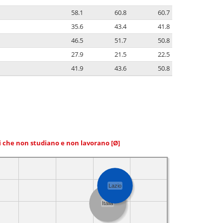
58.1
60.8
60.7
35.6
43.4
41.8
46.5
51.7
50.8
27.9
21.5
22.5
41.9
43.6
50.8
ni che non studiano e non lavorano
[Ø]
Lazio
Italia