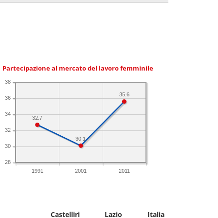
Partecipazione al mercato del lavoro femminile
38
35.6
36
34
32.7
32
30.1
30
28
1991
2001
2011
Castelliri
Lazio
Italia