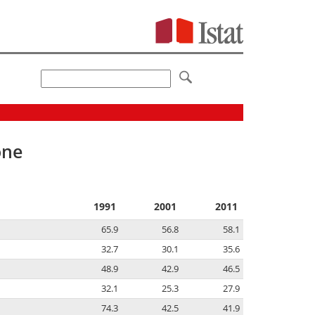
one
1991
2001
2011
65.9
56.8
58.1
32.7
30.1
35.6
48.9
42.9
46.5
32.1
25.3
27.9
74.3
42.5
41.9