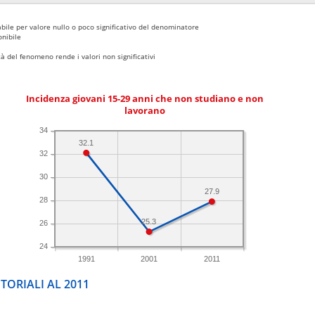
bile per valore nullo o poco significativo del denominatore
nibile
 del fenomeno rende i valori non significativi
Incidenza giovani 15-29 anni che non studiano e non
lavorano
34
32.1
32
30
27.9
28
25.3
26
24
1991
2001
2011
TORIALI AL 2011