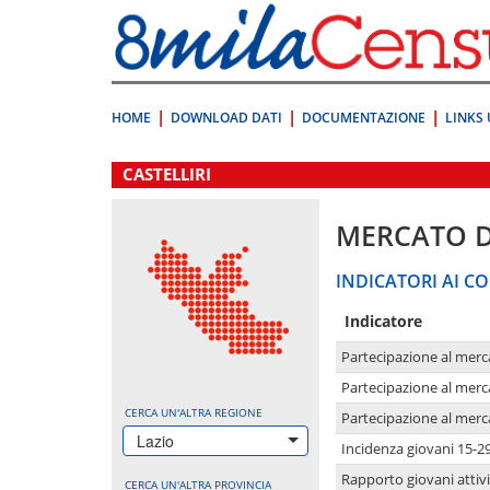
Vai
direttamente
a:
Contenuto
Ricerca
HOME
DOWNLOAD DATI
DOCUMENTAZIONE
LINKS 
.
CASTELLIRI
MERCATO 
INDICATORI AI CO
Indicatore
Partecipazione al merc
Partecipazione al merc
CERCA UN'ALTRA REGIONE
Partecipazione al merc
Lazio
Incidenza giovani 15-2
Rapporto giovani attivi
CERCA UN'ALTRA PROVINCIA