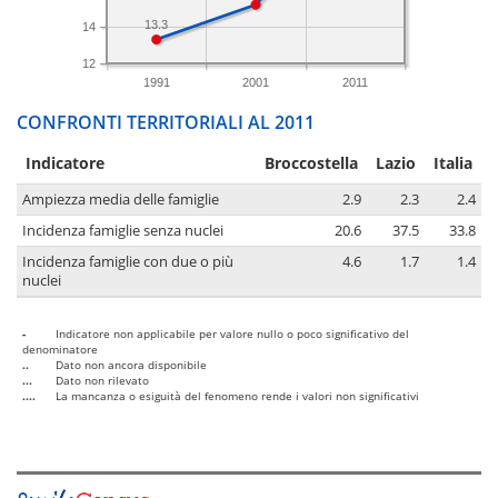
13.3
14
12
1991
2001
2011
CONFRONTI TERRITORIALI AL 2011
Indicatore
Broccostella
Lazio
Italia
Ampiezza media delle famiglie
2.9
2.3
2.4
Incidenza famiglie senza nuclei
20.6
37.5
33.8
Incidenza famiglie con due o più
4.6
1.7
1.4
nuclei
-
Indicatore non applicabile per valore nullo o poco significativo del
denominatore
..
Dato non ancora disponibile
...
Dato non rilevato
....
La mancanza o esiguità del fenomeno rende i valori non significativi