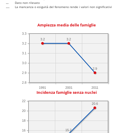
...
Dato non rilevato
....
La mancanza o esiguità del fenomeno rende i valori non significativi
Ampiezza media delle famiglie
3.3
3.2
3.2
3.2
3.1
3.0
2.9
2.9
2.8
1991
2001
2011
Incidenza famiglie senza nuclei
22
20.6
20
18
15.2
16