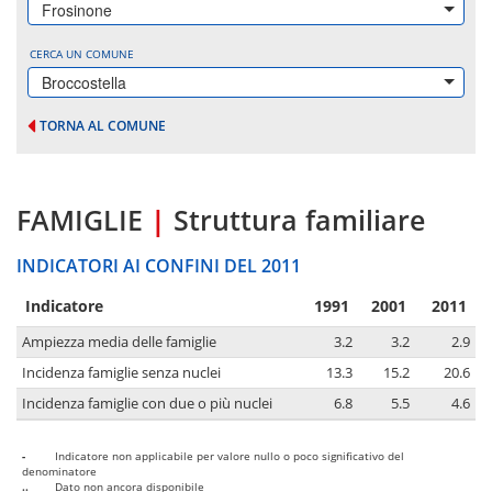
Frosinone
CERCA UN COMUNE
Broccostella
TORNA AL COMUNE
FAMIGLIE
|
Struttura familiare
INDICATORI AI CONFINI DEL 2011
Indicatore
1991
2001
2011
Ampiezza media delle famiglie
3.2
3.2
2.9
Incidenza famiglie senza nuclei
13.3
15.2
20.6
Incidenza famiglie con due o più nuclei
6.8
5.5
4.6
-
Indicatore non applicabile per valore nullo o poco significativo del
denominatore
..
Dato non ancora disponibile