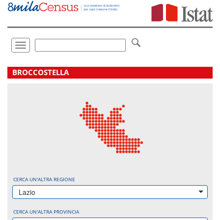
Vai
direttamente
a:
Contenuto
Ricerca
Toggle
navigation
.
BROCCOSTELLA
CERCA UN'ALTRA REGIONE
Lazio
CERCA UN'ALTRA PROVINCIA