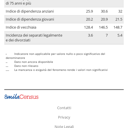
di 75 anni e più
Indice di dipendenza anziani
25.9
30.6
32
Indice di dipendenza giovani
20.2
20.9
21.5
Indice di vecchiaia
128.4
146.5
148.7
Incidenza dei separati legalmente
3.6
7
5.4
e dei divorziati
-
Indicatore non applicabile per valore nullo o poco significativo del
denominatore
..
Dato non ancora disponibile
...
Dato non rilevato
....
La mancanza o esiguità del fenomeno rende i valori non significativi
Contatti
Privacy
Note Legali