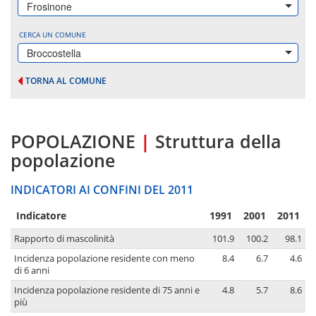
Frosinone
CERCA UN COMUNE
Broccostella
TORNA AL COMUNE
POPOLAZIONE
|
Struttura della
popolazione
INDICATORI AI CONFINI DEL 2011
Indicatore
1991
2001
2011
Rapporto di mascolinità
101.9
100.2
98.1
Incidenza popolazione residente con meno
8.4
6.7
4.6
di 6 anni
Incidenza popolazione residente di 75 anni e
4.8
5.7
8.6
più