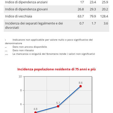
Indice di dipendenza anziani
17
23.4
25.9
Indice di dipendenza giovani
26.8
29.3
20.2
Indice di vecchiaia
63.7
79.9
128.4
Incidenza dei separati legalmente e dei
0.7
1.7
3.6
divorziati
-
Indicatore non applicabile per valore nullo o poco significativo del
denominatore
..
Dato non ancora disponibile
...
Dato non rilevato
....
La mancanza o esiguità del fenomeno rende i valori non significativi
Incidenza popolazione residente di 75 anni e più
10
8.6
8
5.7
6
4.8