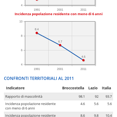
4
1991
2001
2011
Incidenza popolazione residente con meno di 6 anni
10
8.4
8
6.7
6
4.6
4
1991
2001
2011
CONFRONTI TERRITORIALI AL 2011
Indicatore
Broccostella
Lazio
Italia
Rapporto di mascolinità
98.1
92
93.7
Incidenza popolazione residente
4.6
5.6
5.6
con meno di 6 anni
Incidenza popolazione residente
8.6
9.8
10.4