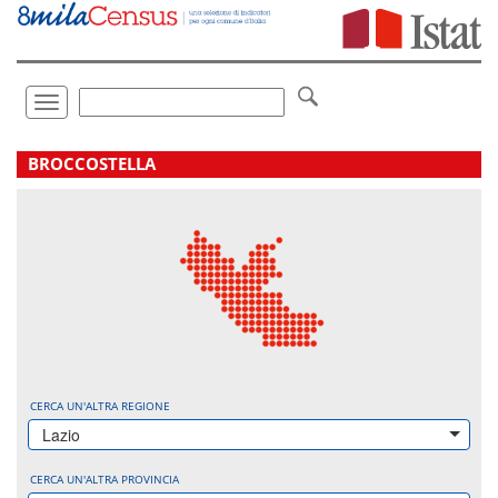
Vai
direttamente
a:
Contenuto
Ricerca
Toggle
navigation
.
BROCCOSTELLA
CERCA UN'ALTRA REGIONE
Lazio
CERCA UN'ALTRA PROVINCIA