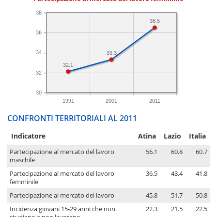
38
36.5
36
34
33.3
32.1
32
30
1991
2001
2011
CONFRONTI TERRITORIALI AL 2011
Indicatore
Atina
Lazio
Italia
Partecipazione al mercato del lavoro
56.1
60.8
60.7
maschile
Partecipazione al mercato del lavoro
36.5
43.4
41.8
femminile
Partecipazione al mercato del lavoro
45.8
51.7
50.8
Incidenza giovani 15-29 anni che non
22.3
21.5
22.5