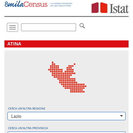
Vai
direttamente
a:
Contenuto
Ricerca
Toggle
navigation
.
ATINA
CERCA UN'ALTRA REGIONE
Lazio
CERCA UN'ALTRA PROVINCIA