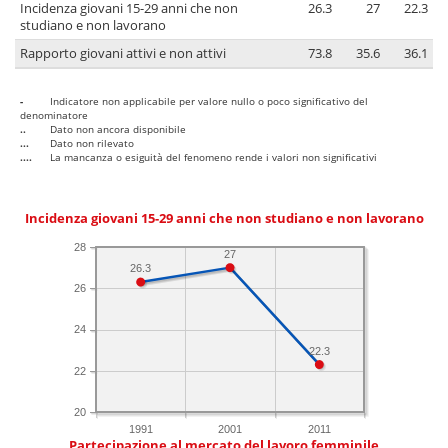
Incidenza giovani 15-29 anni che non
26.3
27
22.3
studiano e non lavorano
Rapporto giovani attivi e non attivi
73.8
35.6
36.1
-
Indicatore non applicabile per valore nullo o poco significativo del
denominatore
..
Dato non ancora disponibile
...
Dato non rilevato
....
La mancanza o esiguità del fenomeno rende i valori non significativi
Incidenza giovani 15-29 anni che non studiano e non lavorano
28
27
26.3
26
24
22.3
22
20
1991
2001
2011
Partecipazione al mercato del lavoro femminile