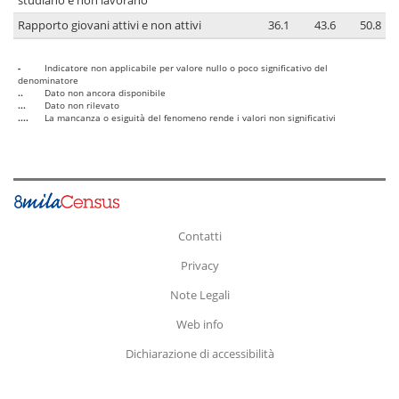
studiano e non lavorano
Rapporto giovani attivi e non attivi
36.1
43.6
50.8
-
Indicatore non applicabile per valore nullo o poco significativo del
denominatore
..
Dato non ancora disponibile
...
Dato non rilevato
....
La mancanza o esiguità del fenomeno rende i valori non significativi
Contatti
Privacy
Note Legali
Web info
Dichiarazione di accessibilità