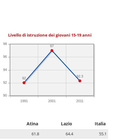
Livello di istruzione dei giovani 15-19 anni
98
97
96
94
92.3
92
92
90
1991
2001
2011
Atina
Lazio
Italia
61.8
64.4
55.1