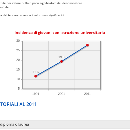
bile per valore nullo o poco significativo del denominatore
nibile
 del fenomeno rende i valori non significativi
Incidenza di giovani con istruzione universitaria
30
25
19.3
20
15
11.6
10
5
1991
2001
2011
TORIALI AL 2011
 diploma o laurea