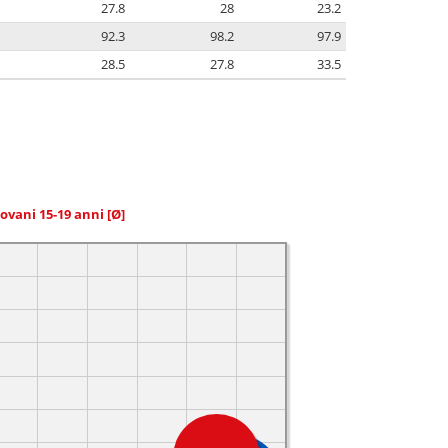
27.8
28
23.2
92.3
98.2
97.9
28.5
27.8
33.5
giovani 15-19 anni
[Ø]