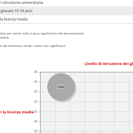
n istruzione universitaria
i giovani 15-19 anni
 la licenza media
bile per valore nullo o poco significativo del denominatore
nibile
 del fenomeno rende i valori non significativi
Livello di istruzione dei 
35
34
Italia
33
32
n la licenza media
31
30
29