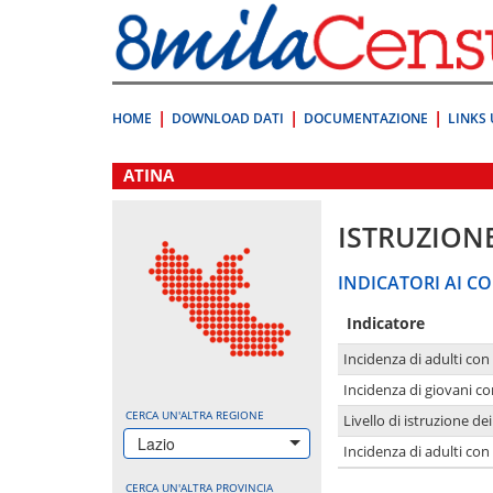
Vai
direttamente
a:
Contenuto
Ricerca
HOME
DOWNLOAD DATI
DOCUMENTAZIONE
LINKS 
.
ATINA
ISTRUZION
INDICATORI AI CO
Indicatore
Incidenza di adulti con
Incidenza di giovani co
CERCA UN'ALTRA REGIONE
Livello di istruzione de
Lazio
Incidenza di adulti con
CERCA UN'ALTRA PROVINCIA