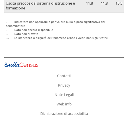
Uscita precoce dal sistema di istruzione e
11.8
11.8
15.5
formazione
-
Indicatore non applicabile per valore nullo o poco significativo del
denominatore
..
Dato non ancora disponibile
...
Dato non rilevato
....
La mancanza o esiguità del fenomeno rende i valori non significativi
Contatti
Privacy
Note Legali
Web info
Dichiarazione di accessibilità