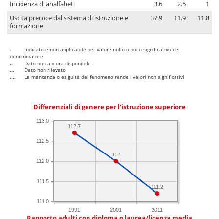
Incidenza di analfabeti
3.6
2.5
1
Uscita precoce dal sistema di istruzione e
37.9
11.9
11.8
formazione
-
Indicatore non applicabile per valore nullo o poco significativo del
denominatore
..
Dato non ancora disponibile
...
Dato non rilevato
....
La mancanza o esiguità del fenomeno rende i valori non significativi
Differenziali di genere per l'istruzione superiore
113.0
112.7
112.5
112
112.0
111.5
111.2
111.0
1991
2001
2011
Rapporto adulti con diploma o laurea/licenza media