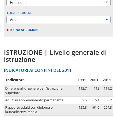
Frosinone
CERCA UN COMUNE
Arce
TORNA AL COMUNE
ISTRUZIONE
|
Livello generale di
istruzione
INDICATORI AI CONFINI DEL 2011
Indicatore
1991
2001
2011
Differenziali di genere per l'istruzione
112.7
112
111.2
superiore
Adulti in apprendimento permanente
2.5
6.1
6.2
Rapporto adulti con diploma o
125.8
161.6
254.3
laurea/licenza media