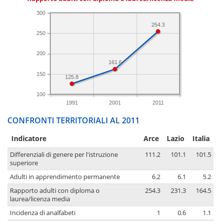
300
254.3
250
200
161.6
150
125.8
100
1991
2001
2011
CONFRONTI TERRITORIALI AL 2011
Indicatore
Arce
Lazio
Italia
Differenziali di genere per l'istruzione
111.2
101.1
101.5
superiore
Adulti in apprendimento permanente
6.2
6.1
5.2
Rapporto adulti con diploma o
254.3
231.3
164.5
laurea/licenza media
Incidenza di analfabeti
1
0.6
1.1