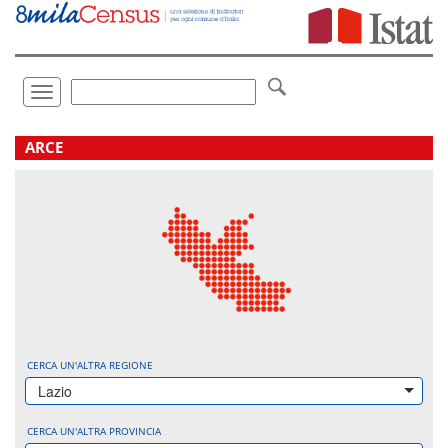
Vai
direttamente
a:
Contenuto
Ricerca
Toggle
navigation
.
ARCE
CERCA UN'ALTRA REGIONE
Lazio
CERCA UN'ALTRA PROVINCIA