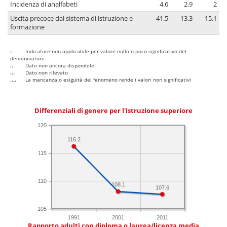
Incidenza di analfabeti
4.6
2.9
2
Uscita precoce dal sistema di istruzione e
41.5
13.3
15.1
formazione
-
Indicatore non applicabile per valore nullo o poco significativo del
denominatore
..
Dato non ancora disponibile
...
Dato non rilevato
....
La mancanza o esiguità del fenomeno rende i valori non significativi
Differenziali di genere per l'istruzione superiore
120
116.2
115
110
108.1
107.6
105
1991
2001
2011
Rapporto adulti con diploma o laurea/licenza media