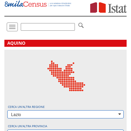
Vai
direttamente
a:
Contenuto
Ricerca
Toggle
navigation
.
AQUINO
CERCA UN'ALTRA REGIONE
Lazio
CERCA UN'ALTRA PROVINCIA