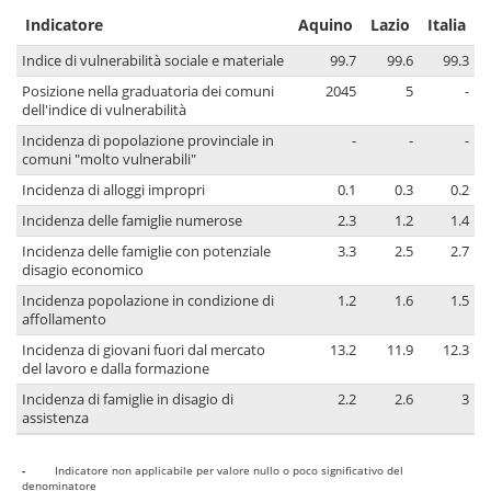
Indicatore
Aquino
Lazio
Italia
Indice di vulnerabilità sociale e materiale
99.7
99.6
99.3
Posizione nella graduatoria dei comuni
2045
5
-
dell'indice di vulnerabilità
Incidenza di popolazione provinciale in
-
-
-
comuni "molto vulnerabili"
Incidenza di alloggi impropri
0.1
0.3
0.2
Incidenza delle famiglie numerose
2.3
1.2
1.4
Incidenza delle famiglie con potenziale
3.3
2.5
2.7
disagio economico
Incidenza popolazione in condizione di
1.2
1.6
1.5
affollamento
Incidenza di giovani fuori dal mercato
13.2
11.9
12.3
del lavoro e dalla formazione
Incidenza di famiglie in disagio di
2.2
2.6
3
assistenza
-
Indicatore non applicabile per valore nullo o poco significativo del
denominatore