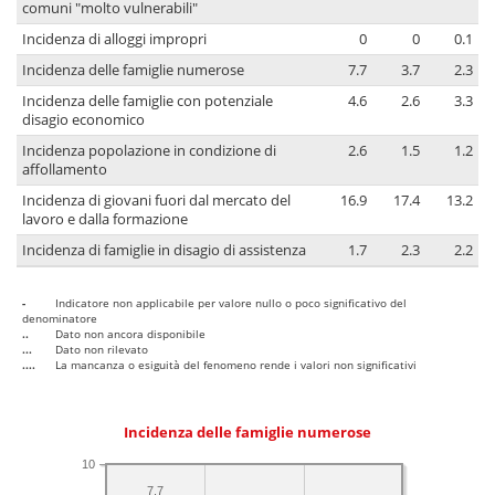
comuni "molto vulnerabili"
Incidenza di alloggi impropri
0
0
0.1
Incidenza delle famiglie numerose
7.7
3.7
2.3
Incidenza delle famiglie con potenziale
4.6
2.6
3.3
disagio economico
Incidenza popolazione in condizione di
2.6
1.5
1.2
affollamento
Incidenza di giovani fuori dal mercato del
16.9
17.4
13.2
lavoro e dalla formazione
Incidenza di famiglie in disagio di assistenza
1.7
2.3
2.2
-
Indicatore non applicabile per valore nullo o poco significativo del
denominatore
..
Dato non ancora disponibile
...
Dato non rilevato
....
La mancanza o esiguità del fenomeno rende i valori non significativi
Incidenza delle famiglie numerose
10
7.7