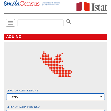
Vai
direttamente
a:
Contenuto
Ricerca
Toggle
navigation
.
AQUINO
CERCA UN'ALTRA REGIONE
Lazio
CERCA UN'ALTRA PROVINCIA