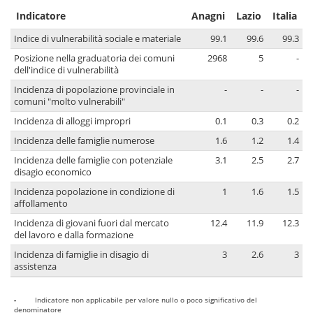
Indicatore
Anagni
Lazio
Italia
Indice di vulnerabilità sociale e materiale
99.1
99.6
99.3
Posizione nella graduatoria dei comuni
2968
5
-
dell'indice di vulnerabilità
Incidenza di popolazione provinciale in
-
-
-
comuni "molto vulnerabili"
Incidenza di alloggi impropri
0.1
0.3
0.2
Incidenza delle famiglie numerose
1.6
1.2
1.4
Incidenza delle famiglie con potenziale
3.1
2.5
2.7
disagio economico
Incidenza popolazione in condizione di
1
1.6
1.5
affollamento
Incidenza di giovani fuori dal mercato
12.4
11.9
12.3
del lavoro e dalla formazione
Incidenza di famiglie in disagio di
3
2.6
3
assistenza
-
Indicatore non applicabile per valore nullo o poco significativo del
denominatore