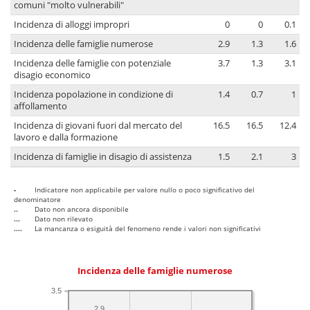
comuni "molto vulnerabili"
Incidenza di alloggi impropri
0
0
0.1
Incidenza delle famiglie numerose
2.9
1.3
1.6
Incidenza delle famiglie con potenziale
3.7
1.3
3.1
disagio economico
Incidenza popolazione in condizione di
1.4
0.7
1
affollamento
Incidenza di giovani fuori dal mercato del
16.5
16.5
12.4
lavoro e dalla formazione
Incidenza di famiglie in disagio di assistenza
1.5
2.1
3
-
Indicatore non applicabile per valore nullo o poco significativo del
denominatore
..
Dato non ancora disponibile
...
Dato non rilevato
....
La mancanza o esiguità del fenomeno rende i valori non significativi
Incidenza delle famiglie numerose
3.5
2.9