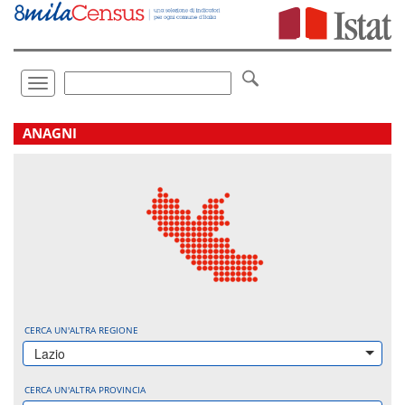
Vai
direttamente
a:
Contenuto
Ricerca
Toggle
navigation
.
ANAGNI
CERCA UN'ALTRA REGIONE
Lazio
CERCA UN'ALTRA PROVINCIA