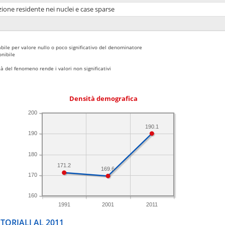
ione residente nei nuclei e case sparse
bile per valore nullo o poco significativo del denominatore
nibile
 del fenomeno rende i valori non significativi
Densità demografica
200
190.1
190
180
171.2
169.6
170
160
1991
2001
2011
TORIALI AL 2011