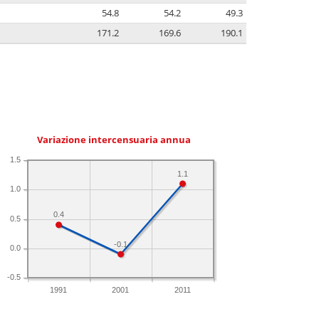
54.8
54.2
49.3
171.2
169.6
190.1
Variazione intercensuaria annua
1.5
1.1
1.0
0.4
0.5
-0.1
0.0
-0.5
1991
2001
2011