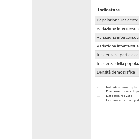
Indicatore
Popolazione residente
Variazione intercensua
Variazione intercensua
Variazione intercensua
Incidenza superficie cen
Incidenza della popolaz
Densità demografica
-
Indicatore non applica
..
Dato non ancora dispo
...
Dato non rilevato
....
La mancanza o esiguità