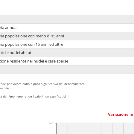
ria annua
ria popolazione con meno di 15 anni
ria popolazione con 15 anni ed oltre
tri e nuclei abitati
ione residente nei nuclei e case sparse
bile per valore nullo o poco significativo del denominatore
nibile
 del fenomeno rende i valori non significativi
Variazione i
1.4