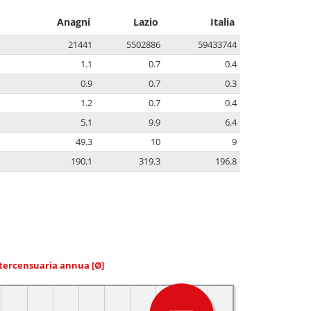
Anagni
Lazio
Italia
21441
5502886
59433744
1.1
0.7
0.4
0.9
0.7
0.3
1.2
0.7
0.4
5.1
9.9
6.4
49.3
10
9
190.1
319.3
196.8
ntercensuaria annua
[Ø]