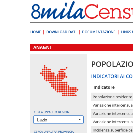
Vai
direttamente
a:
Contenuto
Ricerca
HOME
DOWNLOAD DATI
DOCUMENTAZIONE
LINKS 
.
ANAGNI
POPOLAZI
INDICATORI AI CO
Indicatore
Popolazione residente
Variazione intercensua
CERCA UN'ALTRA REGIONE
Variazione intercensua
Lazio
Variazione intercensua
Incidenza superficie cen
CERCA UN'ALTRA PROVINCIA