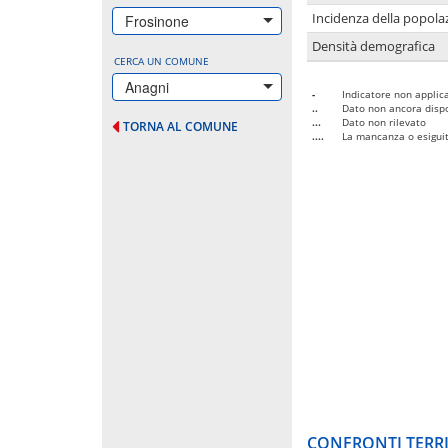
Incidenza della popolaz
Frosinone
Densità demografica
CERCA UN COMUNE
Anagni
-
Indicatore non applica
..
Dato non ancora dispo
...
Dato non rilevato
TORNA AL COMUNE
....
La mancanza o esiguità
CONFRONTI TERRI