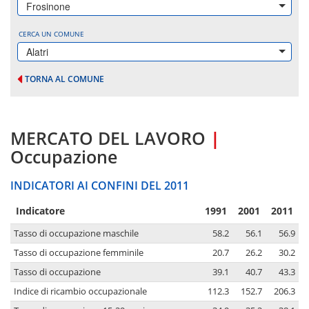
Frosinone
CERCA UN COMUNE
Alatri
TORNA AL COMUNE
MERCATO DEL LAVORO
|
Occupazione
INDICATORI AI CONFINI DEL 2011
Indicatore
1991
2001
2011
Tasso di occupazione maschile
58.2
56.1
56.9
Tasso di occupazione femminile
20.7
26.2
30.2
Tasso di occupazione
39.1
40.7
43.3
Indice di ricambio occupazionale
112.3
152.7
206.3