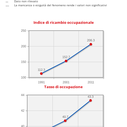
...
Dato non rilevato
....
La mancanza o esiguità del fenomeno rende i valori non significativi
Indice di ricambio occupazionale
250
206.3
200
152.7
150
112.3
100
1991
2001
2011
Tasso di occupazione
44
43.3
42
40.7
40