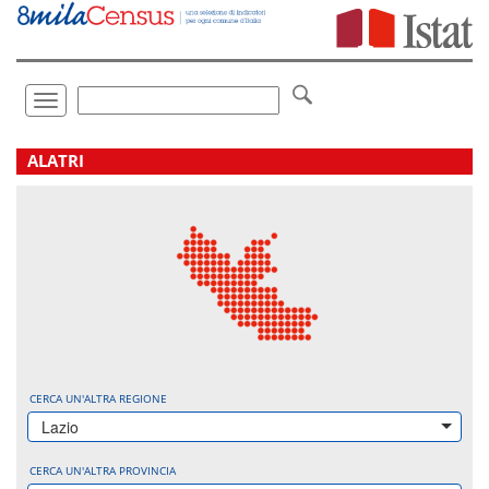
Vai
direttamente
a:
Contenuto
Ricerca
Toggle
navigation
.
ALATRI
CERCA UN'ALTRA REGIONE
Lazio
CERCA UN'ALTRA PROVINCIA