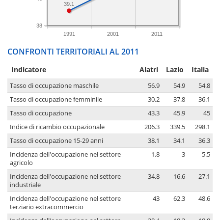
39.1
38
1991
2001
2011
CONFRONTI TERRITORIALI AL 2011
Indicatore
Alatri
Lazio
Italia
Tasso di occupazione maschile
56.9
54.9
54.8
Tasso di occupazione femminile
30.2
37.8
36.1
Tasso di occupazione
43.3
45.9
45
Indice di ricambio occupazionale
206.3
339.5
298.1
Tasso di occupazione 15-29 anni
38.1
34.1
36.3
Incidenza dell'occupazione nel settore
1.8
3
5.5
agricolo
Incidenza dell'occupazione nel settore
34.8
16.6
27.1
industriale
Incidenza dell'occupazione nel settore
43
62.3
48.6
terziario extracommercio