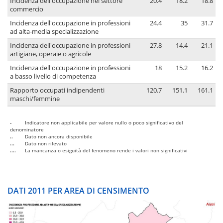
Incidenza dell'occupazione nel settore
20.4
18.2
18.8
commercio
Incidenza dell'occupazione in professioni
24.4
35
31.7
ad alta-media specializzazione
Incidenza dell'occupazione in professioni
27.8
14.4
21.1
artigiane, operaie o agricole
Incidenza dell'occupazione in professioni
18
15.2
16.2
a basso livello di competenza
Rapporto occupati indipendenti
120.7
151.1
161.1
maschi/femmine
-
Indicatore non applicabile per valore nullo o poco significativo del
denominatore
..
Dato non ancora disponibile
...
Dato non rilevato
....
La mancanza o esiguità del fenomeno rende i valori non significativi
DATI 2011 PER AREA DI CENSIMENTO