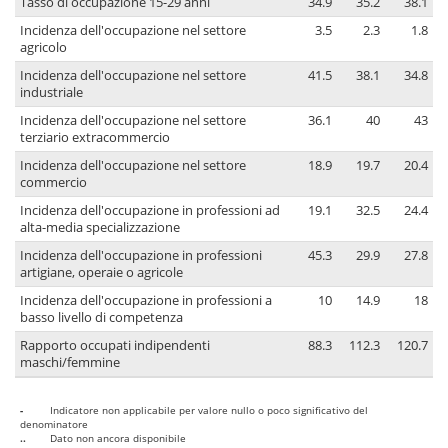
Tasso di occupazione 15-29 anni
34.9
35.2
38.1
Incidenza dell'occupazione nel settore
3.5
2.3
1.8
agricolo
Incidenza dell'occupazione nel settore
41.5
38.1
34.8
industriale
Incidenza dell'occupazione nel settore
36.1
40
43
terziario extracommercio
Incidenza dell'occupazione nel settore
18.9
19.7
20.4
commercio
Incidenza dell'occupazione in professioni ad
19.1
32.5
24.4
alta-media specializzazione
Incidenza dell'occupazione in professioni
45.3
29.9
27.8
artigiane, operaie o agricole
Incidenza dell'occupazione in professioni a
10
14.9
18
basso livello di competenza
Rapporto occupati indipendenti
88.3
112.3
120.7
maschi/femmine
-
Indicatore non applicabile per valore nullo o poco significativo del
denominatore
..
Dato non ancora disponibile