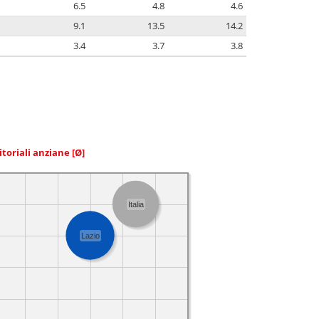
6.5
4.8
4.6
9.1
13.5
14.2
3.4
3.7
3.8
itoriali anziane
[Ø]
Italia
Lazio