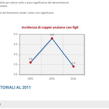
bile per valore nullo o poco significativo del denominatore
nibile
 del fenomeno rende i valori non significativi
Incidenza di coppie anziane con figli
5.0
4.8
4.5
4.0
3.6
3.4
3.5
3.0
1991
2001
2011
TORIALI AL 2011
i