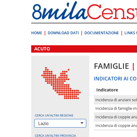
Vai
direttamente
a:
Contenuto
Ricerca
HOME
DOWNLOAD DATI
DOCUMENTAZIONE
LINKS 
.
ACUTO
FAMIGLIE
|
INDICATORI AI CO
Indicatore
Incidenza di anziani sol
Incidenza di famiglie 
CERCA UN'ALTRA REGIONE
Incidenza di coppie anz
Lazio
Incidenza di coppie anz
CERCA UN'ALTRA PROVINCIA