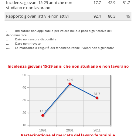
Incidenza giovani 15-29 anni che non
17.7
42.9
31.7
studiano e non lavorano
Rapporto giovani attivi e non attivi
92.4
80.3
46
-
Indicatore non applicabile per valore nullo o poco significativo del
denominatore
..
Dato non ancora disponibile
...
Dato non rilevato
....
La mancanza o esiguità del fenomeno rende i valori non significativi
Incidenza giovani 15-29 anni che non studiano e non lavorano
50
42.9
40
31.7
30
17.7
20
10
1991
2001
2011
Partecipazione al mercato del lavoro femminile