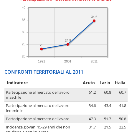
40
34.6
35
30
24.9
25
23
20
1991
2001
2011
CONFRONTI TERRITORIALI AL 2011
Indicatore
Acuto
Lazio
Italia
Partecipazione al mercato del lavoro
61.2
60.8
60.7
maschile
Partecipazione al mercato del lavoro
34.6
43.4
41.8
femminile
Partecipazione al mercato del lavoro
47.3
51.7
50.8
Incidenza giovani 15-29 anni che non
31.7
21.5
22.5