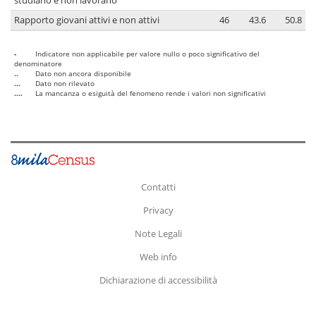
studiano e non lavorano
Rapporto giovani attivi e non attivi
46
43.6
50.8
-
Indicatore non applicabile per valore nullo o poco significativo del
denominatore
..
Dato non ancora disponibile
...
Dato non rilevato
....
La mancanza o esiguità del fenomeno rende i valori non significativi
Contatti
Privacy
Note Legali
Web info
Dichiarazione di accessibilità