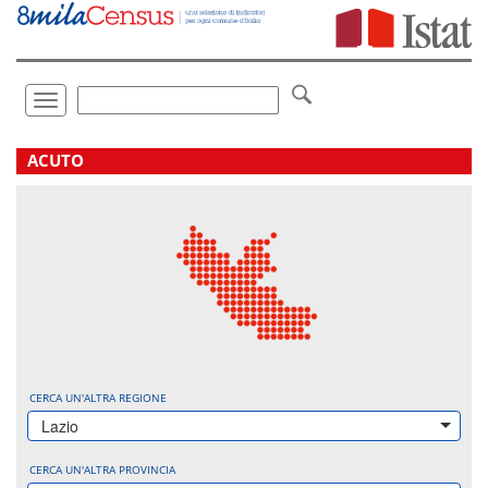
Vai
direttamente
a:
Contenuto
Ricerca
Toggle
navigation
.
ACUTO
CERCA UN'ALTRA REGIONE
Lazio
CERCA UN'ALTRA PROVINCIA