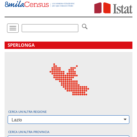
Vai
direttamente
a:
Contenuto
Ricerca
Toggle
navigation
.
SPERLONGA
CERCA UN'ALTRA REGIONE
Lazio
CERCA UN'ALTRA PROVINCIA