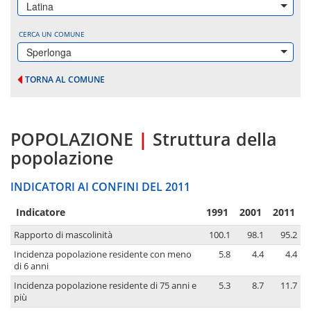
Latina
CERCA UN COMUNE
Sperlonga
TORNA AL COMUNE
POPOLAZIONE
|
Struttura della
popolazione
INDICATORI AI CONFINI DEL 2011
Indicatore
1991
2001
2011
Rapporto di mascolinità
100.1
98.1
95.2
Incidenza popolazione residente con meno
5.8
4.4
4.4
di 6 anni
Incidenza popolazione residente di 75 anni e
5.3
8.7
11.7
più