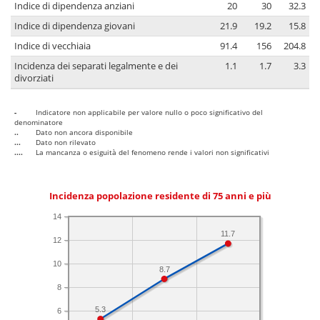
Indice di dipendenza anziani
20
30
32.3
Indice di dipendenza giovani
21.9
19.2
15.8
Indice di vecchiaia
91.4
156
204.8
Incidenza dei separati legalmente e dei
1.1
1.7
3.3
divorziati
-
Indicatore non applicabile per valore nullo o poco significativo del
denominatore
..
Dato non ancora disponibile
...
Dato non rilevato
....
La mancanza o esiguità del fenomeno rende i valori non significativi
Incidenza popolazione residente di 75 anni e più
14
11.7
12
10
8.7
8
5.3
6