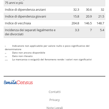
75 anni e più
Indice di dipendenza anziani
32.3
30.6
32
Indice di dipendenza giovani
15.8
20.9
21.5
Indice di vecchiaia
204.8
146.5
148.7
Incidenza dei separati legalmente e
3.3
7
5.4
dei divorziati
-
Indicatore non applicabile per valore nullo o poco significativo del
denominatore
..
Dato non ancora disponibile
...
Dato non rilevato
....
La mancanza o esiguità del fenomeno rende i valori non significativi
Contatti
Privacy
Note Legali