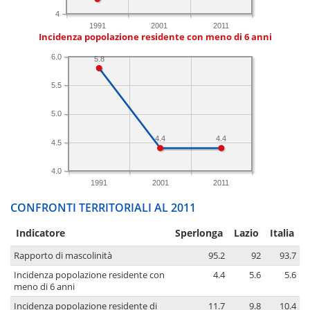
4
1991
2001
2011
Incidenza popolazione residente con meno di 6 anni
6.0
5.8
5.5
5.0
4.4
4.4
4.5
4.0
1991
2001
2011
CONFRONTI TERRITORIALI AL 2011
Indicatore
Sperlonga
Lazio
Italia
Rapporto di mascolinità
95.2
92
93.7
Incidenza popolazione residente con
4.4
5.6
5.6
meno di 6 anni
Incidenza popolazione residente di
11.7
9.8
10.4