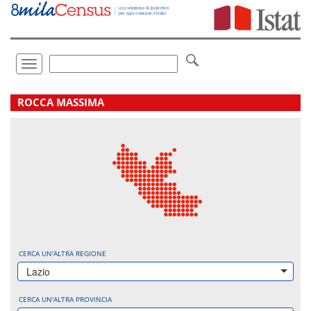
Vai
direttamente
a:
Contenuto
Ricerca
Toggle
navigation
.
ROCCA MASSIMA
CERCA UN'ALTRA REGIONE
Lazio
CERCA UN'ALTRA PROVINCIA