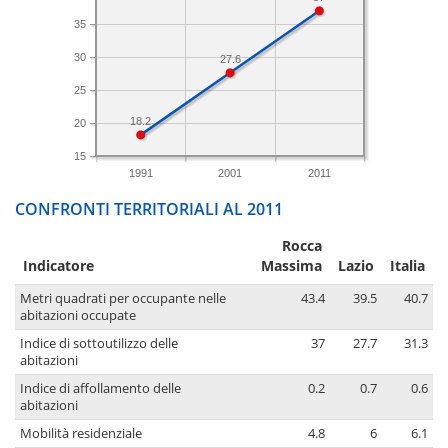
35
30
27.6
25
18.2
20
15
1991
2001
2011
CONFRONTI TERRITORIALI AL 2011
Rocca
Indicatore
Massima
Lazio
Italia
Metri quadrati per occupante nelle
43.4
39.5
40.7
abitazioni occupate
Indice di sottoutilizzo delle
37
27.7
31.3
abitazioni
Indice di affollamento delle
0.2
0.7
0.6
abitazioni
Mobilità residenziale
4.8
6
6.1