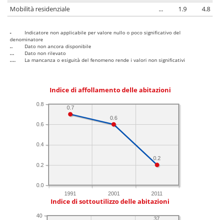
Mobilità residenziale
...
1.9
4.8
-
Indicatore non applicabile per valore nullo o poco significativo del
denominatore
..
Dato non ancora disponibile
...
Dato non rilevato
....
La mancanza o esiguità del fenomeno rende i valori non significativi
Indice di affollamento delle abitazioni
0.8
0.7
0.6
0.6
0.4
0.2
0.2
0.0
1991
2001
2011
Indice di sottoutilizzo delle abitazioni
40
37