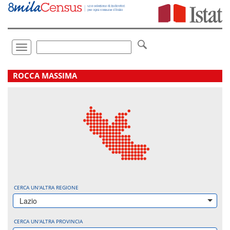
Vai
direttamente
a:
Contenuto
Ricerca
Toggle
navigation
.
ROCCA MASSIMA
CERCA UN'ALTRA REGIONE
Lazio
CERCA UN'ALTRA PROVINCIA