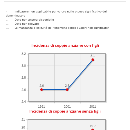
-
Indicatore non applicabile per valore nullo o poco significativo del
denominatore
..
Dato non ancora disponibile
...
Dato non rilevato
....
La mancanza o esiguità del fenomeno rende i valori non significativi
Incidenza di coppie anziane con figli
3.2
3.1
3.0
2.8
2.6
2.6
2.6
2.4
1991
2001
2011
Incidenza di coppie anziane senza figli
21
19.7
20