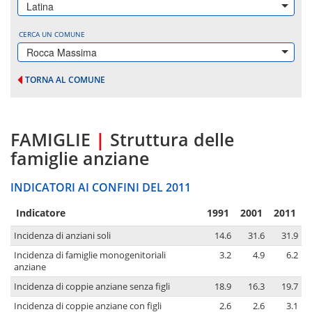
Latina
CERCA UN COMUNE
Rocca Massima
TORNA AL COMUNE
FAMIGLIE
|
Struttura delle
famiglie anziane
INDICATORI AI CONFINI DEL 2011
Indicatore
1991
2001
2011
Incidenza di anziani soli
14.6
31.6
31.9
Incidenza di famiglie monogenitoriali
3.2
4.9
6.2
anziane
Incidenza di coppie anziane senza figli
18.9
16.3
19.7
Incidenza di coppie anziane con figli
2.6
2.6
3.1