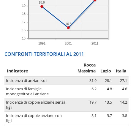
18.9
19
18
17
16.3
16
15
1991
2001
2011
CONFRONTI TERRITORIALI AL 2011
Rocca
Indicatore
Massima
Lazio
Italia
Incidenza di anziani soli
31.9
28.1
27.1
Incidenza di famiglie
6.2
4.8
4.6
monogenitoriali anziane
Incidenza di coppie anziane senza
19.7
13.5
14.2
figli
Incidenza di coppie anziane con
3.1
3.7
3.8
figli