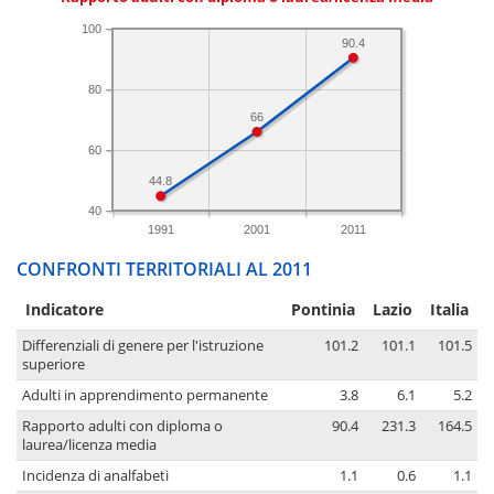
100
90.4
80
66
60
44.8
40
1991
2001
2011
CONFRONTI TERRITORIALI AL 2011
Indicatore
Pontinia
Lazio
Italia
Differenziali di genere per l'istruzione
101.2
101.1
101.5
superiore
Adulti in apprendimento permanente
3.8
6.1
5.2
Rapporto adulti con diploma o
90.4
231.3
164.5
laurea/licenza media
Incidenza di analfabeti
1.1
0.6
1.1