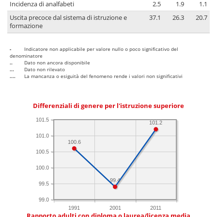
Incidenza di analfabeti
2.5
1.9
1.1
Uscita precoce dal sistema di istruzione e
37.1
26.3
20.7
formazione
-
Indicatore non applicabile per valore nullo o poco significativo del
denominatore
..
Dato non ancora disponibile
...
Dato non rilevato
....
La mancanza o esiguità del fenomeno rende i valori non significativi
Differenziali di genere per l'istruzione superiore
101.5
101.2
101.0
100.6
100.5
100.0
99.4
99.5
99.0
1991
2001
2011
Rapporto adulti con diploma o laurea/licenza media