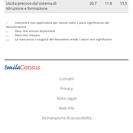
Uscita precoce dal sistema di
20.7
11.8
15.5
istruzione e formazione
-
Indicatore non applicabile per valore nullo o poco significativo del
denominatore
..
Dato non ancora disponibile
...
Dato non rilevato
....
La mancanza o esiguità del fenomeno rende i valori non significativi
Contatti
Privacy
Note Legali
Web info
Dichiarazione di accessibilità