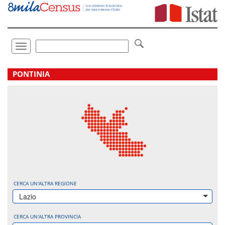
Vai
direttamente
a:
Contenuto
Ricerca
Toggle
navigation
.
PONTINIA
CERCA UN'ALTRA REGIONE
Lazio
CERCA UN'ALTRA PROVINCIA