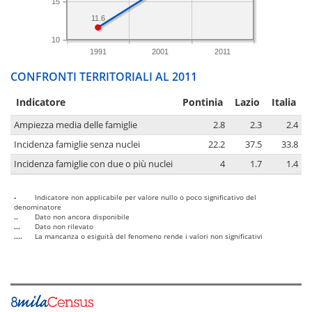
15
11.6
10
1991
2001
2011
CONFRONTI TERRITORIALI AL 2011
Indicatore
Pontinia
Lazio
Italia
Ampiezza media delle famiglie
2.8
2.3
2.4
Incidenza famiglie senza nuclei
22.2
37.5
33.8
Incidenza famiglie con due o più nuclei
4
1.7
1.4
-
Indicatore non applicabile per valore nullo o poco significativo del
denominatore
..
Dato non ancora disponibile
...
Dato non rilevato
....
La mancanza o esiguità del fenomeno rende i valori non significativi