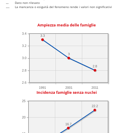
...
Dato non rilevato
....
La mancanza o esiguità del fenomeno rende i valori non significativi
Ampiezza media delle famiglie
3.4
3.3
3.2
3
3.0
2.8
2.8
2.6
1991
2001
2011
Incidenza famiglie senza nuclei
25
22.2
20
16.7