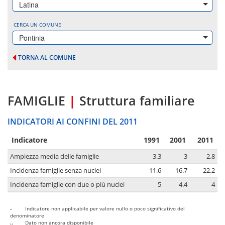
Latina
CERCA UN COMUNE
Pontinia
TORNA AL COMUNE
FAMIGLIE
|
Struttura familiare
INDICATORI AI CONFINI DEL 2011
Indicatore
1991
2001
2011
Ampiezza media delle famiglie
3.3
3
2.8
Incidenza famiglie senza nuclei
11.6
16.7
22.2
Incidenza famiglie con due o più nuclei
5
4.4
4
-
Indicatore non applicabile per valore nullo o poco significativo del
denominatore
..
Dato non ancora disponibile