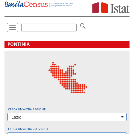
Vai
direttamente
a:
Contenuto
Ricerca
Toggle
navigation
.
PONTINIA
CERCA UN'ALTRA REGIONE
Lazio
CERCA UN'ALTRA PROVINCIA