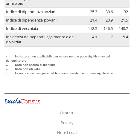
anni e più
Indice di dipendenza anziani
25.3
30.6
32
Indice di dipendenza giovani
21.4
20.9
21.5
Indice di vecchiaia
118.5
146.5
148.7
Incidenza dei separati legalmente e dei
4.1
7
5.4
divorziati
-
Indicatore non applicabile per valore nullo o poco significativo del
denominatore
..
Dato non ancora disponibile
...
Dato non rilevato
....
La mancanza o esiguità del fenomeno rende i valori non significativi
Contatti
Privacy
Note Legali