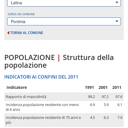
Latina
CERCA UN COMUNE
Pontinia
TORNA AL COMUNE
POPOLAZIONE
|
Struttura della
popolazione
INDICATORI AI CONFINI DEL 2011
Indicatore
1991
2001
2011
Rapporto di mascolinità
99.2
97.2
97.6
Incidenza popolazione residente con meno
6.9
5.9
6.1
di 6 anni
Incidenza popolazione residente di 75 anni e
4.5
6.3
7.9
più