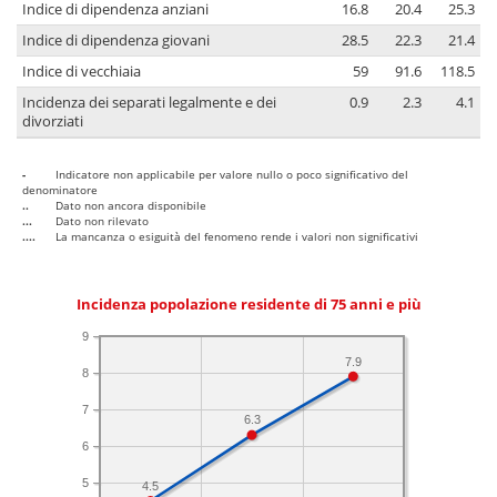
Indice di dipendenza anziani
16.8
20.4
25.3
Indice di dipendenza giovani
28.5
22.3
21.4
Indice di vecchiaia
59
91.6
118.5
Incidenza dei separati legalmente e dei
0.9
2.3
4.1
divorziati
-
Indicatore non applicabile per valore nullo o poco significativo del
denominatore
..
Dato non ancora disponibile
...
Dato non rilevato
....
La mancanza o esiguità del fenomeno rende i valori non significativi
Incidenza popolazione residente di 75 anni e più
9
7.9
8
7
6.3
6
5
4.5