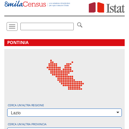
Vai
direttamente
a:
Contenuto
Ricerca
Toggle
navigation
.
PONTINIA
CERCA UN'ALTRA REGIONE
Lazio
CERCA UN'ALTRA PROVINCIA