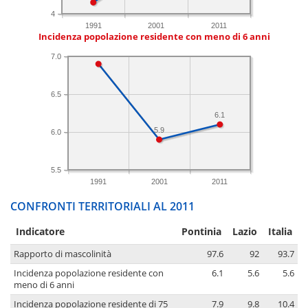
4
1991
2001
2011
Incidenza popolazione residente con meno di 6 anni
7.0
6.5
6.1
5.9
6.0
5.5
1991
2001
2011
CONFRONTI TERRITORIALI AL 2011
Indicatore
Pontinia
Lazio
Italia
Rapporto di mascolinità
97.6
92
93.7
Incidenza popolazione residente con
6.1
5.6
5.6
meno di 6 anni
Incidenza popolazione residente di 75
7.9
9.8
10.4