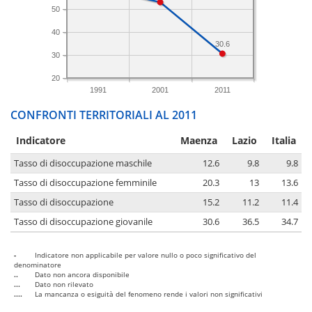
50
40
30.6
30
20
1991
2001
2011
CONFRONTI TERRITORIALI AL 2011
Indicatore
Maenza
Lazio
Italia
Tasso di disoccupazione maschile
12.6
9.8
9.8
Tasso di disoccupazione femminile
20.3
13
13.6
Tasso di disoccupazione
15.2
11.2
11.4
Tasso di disoccupazione giovanile
30.6
36.5
34.7
-
Indicatore non applicabile per valore nullo o poco significativo del
denominatore
..
Dato non ancora disponibile
...
Dato non rilevato
....
La mancanza o esiguità del fenomeno rende i valori non significativi