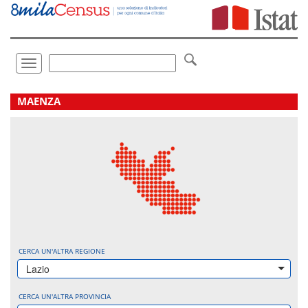
Vai
direttamente
a:
Contenuto
Ricerca
Toggle
navigation
.
MAENZA
CERCA UN'ALTRA REGIONE
Lazio
CERCA UN'ALTRA PROVINCIA