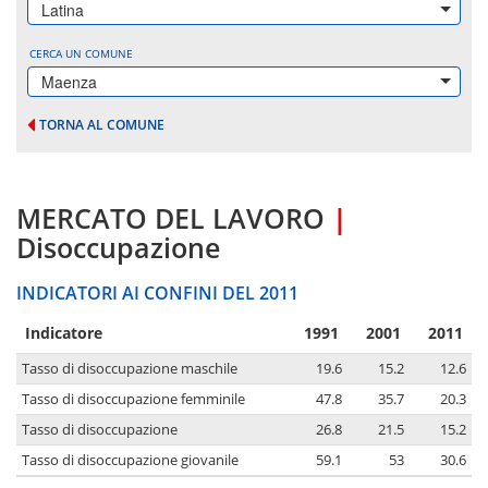
Latina
CERCA UN COMUNE
Maenza
TORNA AL COMUNE
MERCATO DEL LAVORO
|
Disoccupazione
INDICATORI AI CONFINI DEL 2011
Indicatore
1991
2001
2011
Tasso di disoccupazione maschile
19.6
15.2
12.6
Tasso di disoccupazione femminile
47.8
35.7
20.3
Tasso di disoccupazione
26.8
21.5
15.2
Tasso di disoccupazione giovanile
59.1
53
30.6