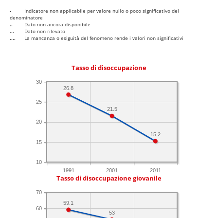
-
Indicatore non applicabile per valore nullo o poco significativo del
denominatore
..
Dato non ancora disponibile
...
Dato non rilevato
....
La mancanza o esiguità del fenomeno rende i valori non significativi
Tasso di disoccupazione
30
26.8
25
21.5
20
15.2
15
10
1991
2001
2011
Tasso di disoccupazione giovanile
70
59.1
60
53