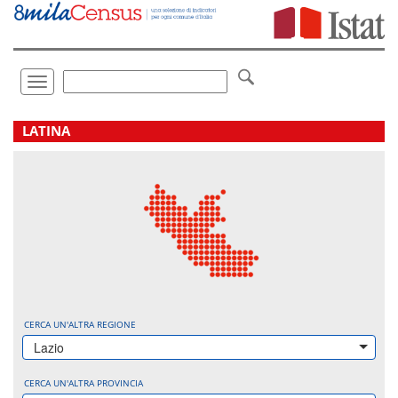
Vai
direttamente
a:
Contenuto
Ricerca
Toggle
navigation
.
LATINA
CERCA UN'ALTRA REGIONE
Lazio
CERCA UN'ALTRA PROVINCIA