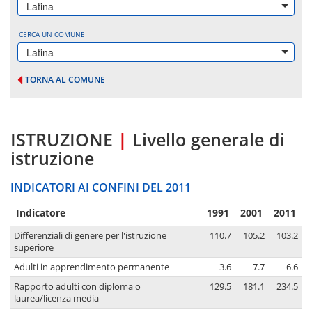
Latina
CERCA UN COMUNE
Latina
TORNA AL COMUNE
ISTRUZIONE
|
Livello generale di
istruzione
INDICATORI AI CONFINI DEL 2011
Indicatore
1991
2001
2011
Differenziali di genere per l'istruzione
110.7
105.2
103.2
superiore
Adulti in apprendimento permanente
3.6
7.7
6.6
Rapporto adulti con diploma o
129.5
181.1
234.5
laurea/licenza media