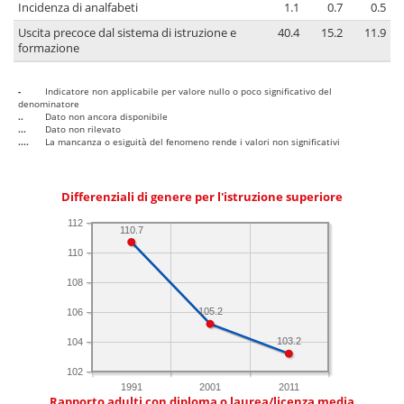
Incidenza di analfabeti
1.1
0.7
0.5
Uscita precoce dal sistema di istruzione e
40.4
15.2
11.9
formazione
-
Indicatore non applicabile per valore nullo o poco significativo del
denominatore
..
Dato non ancora disponibile
...
Dato non rilevato
....
La mancanza o esiguità del fenomeno rende i valori non significativi
Differenziali di genere per l'istruzione superiore
112
110.7
110
108
105.2
106
103.2
104
102
1991
2001
2011
Rapporto adulti con diploma o laurea/licenza media