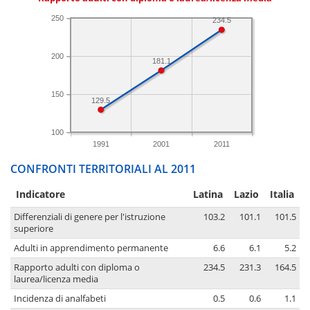
250
234.5
200
181.1
150
129.5
100
1991
2001
2011
CONFRONTI TERRITORIALI AL 2011
Indicatore
Latina
Lazio
Italia
Differenziali di genere per l'istruzione
103.2
101.1
101.5
superiore
Adulti in apprendimento permanente
6.6
6.1
5.2
Rapporto adulti con diploma o
234.5
231.3
164.5
laurea/licenza media
Incidenza di analfabeti
0.5
0.6
1.1