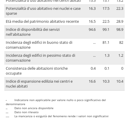
Potenzialità d'uso abitativo nei centri abitati
15.5
15.1
13.2
Potenzialità d'uso abitativo nei nuclei e case
16.3
17.5
22.3
sparse
Età media del patrimonio abitativo recente
16.5
22.5
28.9
Indice di disponibilità dei servizi
94.6
99.1
98.9
nell'abitazione
Incidenza degli edifici in buono stato di
...
81.1
82
conservazione
Incidenza degli edifici in pessimo stato di
...
1.3
1.2
conservazione
Consistenza delle abitazioni storiche
0.4
0.1
0
occupate
Indice di espansione edilizia nei centri e
16.6
10.3
10.4
nuclei abitati
-
Indicatore non applicabile per valore nullo o poco significativo del
denominatore
..
Dato non ancora disponibile
...
Dato non rilevato
....
La mancanza o esiguità del fenomeno rende i valori non significativi