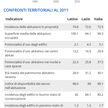
1991
2001
2011
CONFRONTI TERRITORIALI AL 2011
Indicatore
Latina
Lazio
Italia
Incidenza delle abitazioni in proprietà
74.8
72.6
72.5
Superficie media delle abitazioni
100.1
94.1
99.3
occupate
Potenzialità d'uso degli edifici
2.1
4.5
5.1
Potenzialità d'uso abitativo nei centri
13.2
16.9
20.9
abitati
Potenzialità d'uso abitativo nei nuclei e
22.3
25.8
37.5
case sparse
Età media del patrimonio abitativo
28.9
31.2
30.1
recente
Indice di disponibilità dei servizi
98.9
99
99.1
nell'abitazione
Incidenza degli edifici in buono stato di
82
84.1
83.2
conservazione
Incidenza degli edifici in pessimo stato di
1.2
1.3
1.7