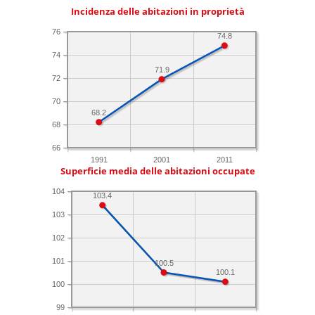
Incidenza delle abitazioni in proprietà
76
74.8
74
71.9
72
70
68.2
68
66
1991
2001
2011
Superficie media delle abitazioni occupate
104
103.4
103
102
101
100.5
100.1
100
99