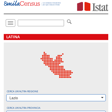
Vai
direttamente
a:
Contenuto
Ricerca
Toggle
navigation
.
LATINA
CERCA UN'ALTRA REGIONE
Lazio
CERCA UN'ALTRA PROVINCIA