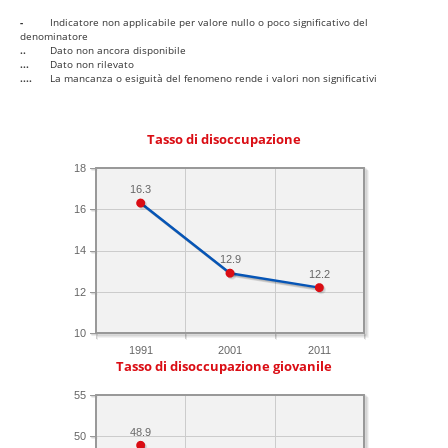
-
Indicatore non applicabile per valore nullo o poco significativo del
denominatore
..
Dato non ancora disponibile
...
Dato non rilevato
....
La mancanza o esiguità del fenomeno rende i valori non significativi
Tasso di disoccupazione
18
16.3
16
14
12.9
12.2
12
10
1991
2001
2011
Tasso di disoccupazione giovanile
55
48.9
50