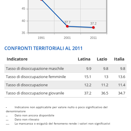
45
40
37.7
37.2
35
1991
2001
2011
CONFRONTI TERRITORIALI AL 2011
Indicatore
Latina
Lazio
Italia
Tasso di disoccupazione maschile
9.9
9.8
9.8
Tasso di disoccupazione femminile
15.1
13
13.6
Tasso di disoccupazione
12.2
11.2
11.4
Tasso di disoccupazione giovanile
37.2
36.5
34.7
-
Indicatore non applicabile per valore nullo o poco significativo del
denominatore
..
Dato non ancora disponibile
...
Dato non rilevato
....
La mancanza o esiguità del fenomeno rende i valori non significativi