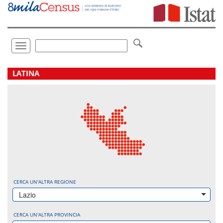
Vai
direttamente
a:
Contenuto
Ricerca
Toggle
navigation
.
LATINA
CERCA UN'ALTRA REGIONE
Lazio
CERCA UN'ALTRA PROVINCIA