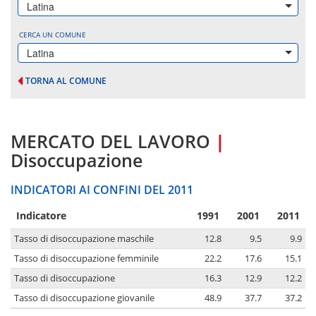
Latina
CERCA UN COMUNE
Latina
TORNA AL COMUNE
MERCATO DEL LAVORO
|
Disoccupazione
INDICATORI AI CONFINI DEL 2011
Indicatore
1991
2001
2011
Tasso di disoccupazione maschile
12.8
9.5
9.9
Tasso di disoccupazione femminile
22.2
17.6
15.1
Tasso di disoccupazione
16.3
12.9
12.2
Tasso di disoccupazione giovanile
48.9
37.7
37.2