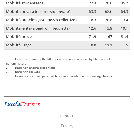
Mobilità studentesca
77.3
20.6
35.2
Mobilità privata (uso mezzo privato)
63.3
62.6
64.3
Mobilità pubblica (uso mezzo collettivo)
18.3
20.8
13.4
Mobilità lenta (a piedi o in bicicletta)
12.6
13.9
19.1
Mobilità breve
71.9
67
81.4
Mobilità lunga
8.8
11.1
5
-
Indicatore non applicabile per valore nullo o poco significativo del
denominatore
..
Dato non ancora disponibile
...
Dato non rilevato
....
La mancanza o esiguità del fenomeno rende i valori non significativi
Contatti
Privacy