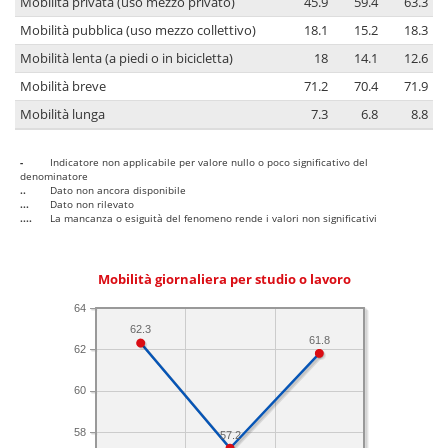
Mobilità privata (uso mezzo privato)
45.9
59.4
63.3
Mobilità pubblica (uso mezzo collettivo)
18.1
15.2
18.3
Mobilità lenta (a piedi o in bicicletta)
18
14.1
12.6
Mobilità breve
71.2
70.4
71.9
Mobilità lunga
7.3
6.8
8.8
-
Indicatore non applicabile per valore nullo o poco significativo del
denominatore
..
Dato non ancora disponibile
...
Dato non rilevato
....
La mancanza o esiguità del fenomeno rende i valori non significativi
Mobilità giornaliera per studio o lavoro
64
62.3
61.8
62
60
58
57.2