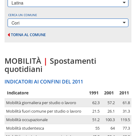
Latina
CERCA UN COMUNE
Cori
TORNA AL COMUNE
MOBILITÀ
|
Spostamenti
quotidiani
INDICATORI AI CONFINI DEL 2011
Indicatore
1991
2001
2011
Mobilità giornaliera per studio o lavoro
62.3
57.2
61.8
Mobilità fuori comune per studio o lavoro
21.5
26.1
31.3
Mobilità occupazionale
51.2
100.3
119.5
Mobilità studentesca
55
64
77.3