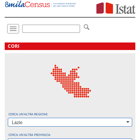
Vai
direttamente
a:
Contenuto
Ricerca
Toggle
navigation
.
CORI
CERCA UN'ALTRA REGIONE
Lazio
CERCA UN'ALTRA PROVINCIA