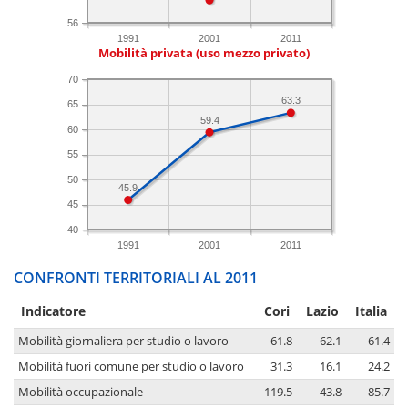
56
1991
2001
2011
Mobilità privata (uso mezzo privato)
70
63.3
65
59.4
60
55
50
45.9
45
40
1991
2001
2011
CONFRONTI TERRITORIALI AL 2011
Indicatore
Cori
Lazio
Italia
Mobilità giornaliera per studio o lavoro
61.8
62.1
61.4
Mobilità fuori comune per studio o lavoro
31.3
16.1
24.2
Mobilità occupazionale
119.5
43.8
85.7