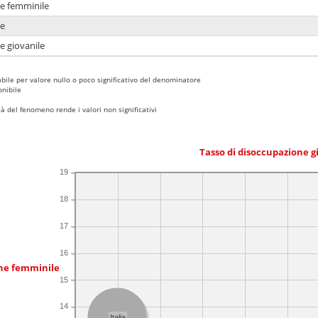
ne femminile
ne
e giovanile
bile per valore nullo o poco significativo del denominatore
nibile
 del fenomeno rende i valori non significativi
Tasso di disoccupazione g
19
18
17
16
one femminile
15
14
Italia