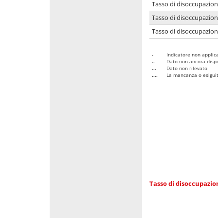
Tasso di disoccupazio
Tasso di disoccupazio
Tasso di disoccupazion
-
Indicatore non applica
..
Dato non ancora dispo
...
Dato non rilevato
....
La mancanza o esiguità
Tasso di disoccupazi