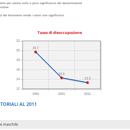
bile per valore nullo o poco significativo del denominatore
nibile
 del fenomeno rende i valori non significativi
Tasso di disoccupazione
22
19.7
20
18
16
14.3
13.3
14
12
1991
2001
2011
TORIALI AL 2011
ne maschile