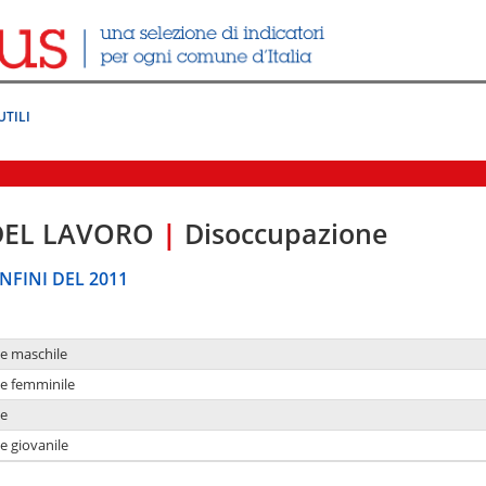
UTILI
DEL LAVORO
|
Disoccupazione
NFINI DEL 2011
ne maschile
ne femminile
ne
e giovanile