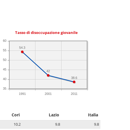
Tasso di disoccupazione giovanile
60
54.3
55
50
45
42
38.6
40
35
1991
2001
2011
Cori
Lazio
Italia
10.2
9.8
9.8