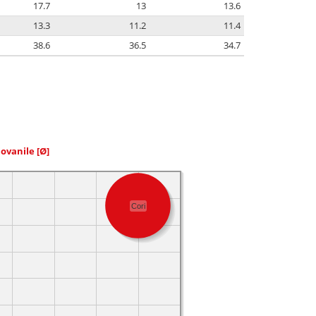
17.7
13
13.6
13.3
11.2
11.4
38.6
36.5
34.7
iovanile
[Ø]
Cori