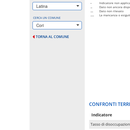
-
Indicatore non applica
Latina
..
Dato non ancora dispo
...
Dato non rilevato
....
La mancanza o esiguità
CERCA UN COMUNE
Cori
TORNA AL COMUNE
CONFRONTI TERRI
Indicatore
Tasso di disoccupazio