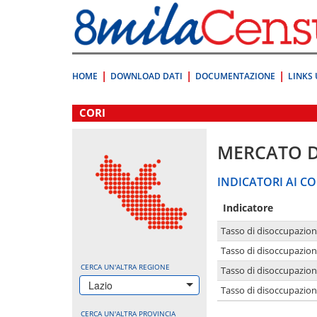
Vai
direttamente
a:
Contenuto
Ricerca
HOME
DOWNLOAD DATI
DOCUMENTAZIONE
LINKS 
.
CORI
MERCATO 
INDICATORI AI CO
Indicatore
Tasso di disoccupazio
Tasso di disoccupazio
CERCA UN'ALTRA REGIONE
Tasso di disoccupazio
Lazio
Tasso di disoccupazion
CERCA UN'ALTRA PROVINCIA