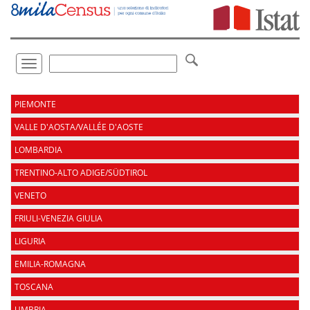
Vai
direttamente
a:
Contenuto
Ricerca
Toggle
navigation
.
PIEMONTE
VALLE D'AOSTA/VALLÉE D'AOSTE
LOMBARDIA
TRENTINO-ALTO ADIGE/SÜDTIROL
VENETO
FRIULI-VENEZIA GIULIA
LIGURIA
EMILIA-ROMAGNA
TOSCANA
UMBRIA