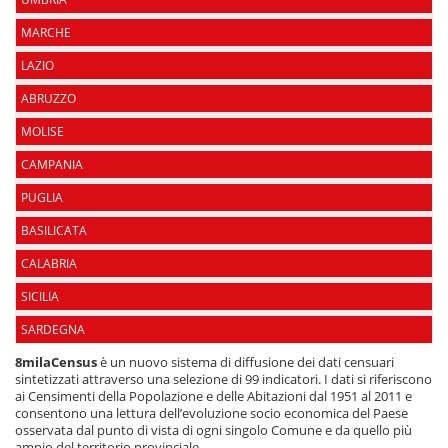
MARCHE
LAZIO
ABRUZZO
MOLISE
CAMPANIA
PUGLIA
BASILICATA
CALABRIA
SICILIA
SARDEGNA
8milaCensus
è un nuovo sistema di diffusione dei dati censuari
sintetizzati attraverso una selezione di 99 indicatori. I dati si riferiscono
ai Censimenti della Popolazione e delle Abitazioni dal 1951 al 2011 e
consentono una lettura dell’evoluzione socio economica del Paese
osservata dal punto di vista di ogni singolo Comune e da quello più
ampio del territorio provinciale.