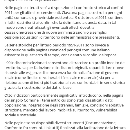
Nelle pagine interattive è a disposizione il confronto storico ai confini
2011 per gli ultimi tre censimenti. Ciascuna pagina, costruita per ogni
unità comunale e provinciale esistente al 9 ottobre del 2011, contiene
infatti i dati riferiti ai confini che la delimitano a questa data: in tal
modo sono neutralizzati gli eventuali effetti dovuti a
cessazione/creazione di nuove amministrazioni o a semplici
cessioni/acquisizioni di territorio delle amministrazioni preesistenti.
Le serie storiche per l’intero periodo 1951-2011 sono invece a
disposizione nella pagina Download per ogni comune italiano
esistente in quest’arco di tempo, considerato ai confini dell’epoca.
I 99 indicatori selezionati consentono di tracciare un profilo inedito del
territorio, sia per l’adozione di indicatori originali, capaci di dare nuove
risposte alle esigenze di conoscenza funzionali all’azione di governo
locale (come l’indice di vulnerabilità sociale e materiale) sia per la
rielaborazione di indici più tradizionali resi confrontabili in serie storica
grazie alla ricostruzione dei dati di base.
Otto indicatori particolarmente significativi introducono, nella pagina
del singolo Comune, i temi entro cui sono stati classificati i dati:
popolazione, integrazione degli stranieri, famiglie, condizioni abitative,
istruzione, mercato del lavoro, mobilità sul territorio, vulnerabilità
sociale e materiale.
Nelle pagine sono disponibili diversi strumenti (Documentazione,
Confronto fra comuni, Link utili) finalizzati alla facilitazione della lettura