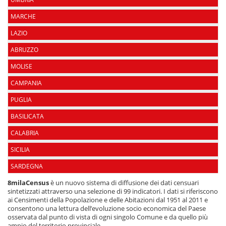
MARCHE
LAZIO
ABRUZZO
MOLISE
CAMPANIA
PUGLIA
BASILICATA
CALABRIA
SICILIA
SARDEGNA
8milaCensus
è un nuovo sistema di diffusione dei dati censuari
sintetizzati attraverso una selezione di 99 indicatori. I dati si riferiscono
ai Censimenti della Popolazione e delle Abitazioni dal 1951 al 2011 e
consentono una lettura dell’evoluzione socio economica del Paese
osservata dal punto di vista di ogni singolo Comune e da quello più
ampio del territorio provinciale.