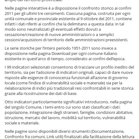
Nelle pagine interattive è a disposizione il confronto storico ai confini
2011 per gli ultimi tre censimenti. Ciascuna pagina, costruita per ogni
unità comunale e provinciale esistente al 9 ottobre del 2011, contiene
infatti i dati riferiti ai confini che la delimitano a questa data: in tal
modo sono neutralizzati gli eventuali effetti dovuti a
cessazione/creazione di nuove amministrazioni o a semplici
cessioni/acquisizioni di territorio delle amministrazioni preesistenti.
Le serie storiche per l’intero periodo 1951-2011 sono invece a
disposizione nella pagina Download per ogni comune italiano
esistente in quest’arco di tempo, considerato ai confini dell’epoca.
I 99 indicatori selezionati consentono di tracciare un profilo inedito del
territorio, sia per l’adozione di indicatori originali, capaci di dare nuove
risposte alle esigenze di conoscenza funzionali all’azione di governo
locale (come l’indice di vulnerabilità sociale e materiale) sia per la
rielaborazione di indici più tradizionali resi confrontabili in serie storica
grazie alla ricostruzione dei dati di base.
Otto indicatori particolarmente significativi introducono, nella pagina
del singolo Comune, i temi entro cui sono stati classificati i dati:
popolazione, integrazione degli stranieri, famiglie, condizioni abitative,
istruzione, mercato del lavoro, mobilità sul territorio, vulnerabilità
sociale e materiale.
Nelle pagine sono disponibili diversi strumenti (Documentazione,
Confronto fra comuni, Link utili) finalizzati alla facilitazione della lettura