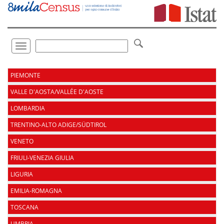
Vai
direttamente
a:
Contenuto
Ricerca
Toggle
navigation
.
PIEMONTE
VALLE D'AOSTA/VALLÉE D'AOSTE
LOMBARDIA
TRENTINO-ALTO ADIGE/SÜDTIROL
VENETO
FRIULI-VENEZIA GIULIA
LIGURIA
EMILIA-ROMAGNA
TOSCANA
UMBRIA