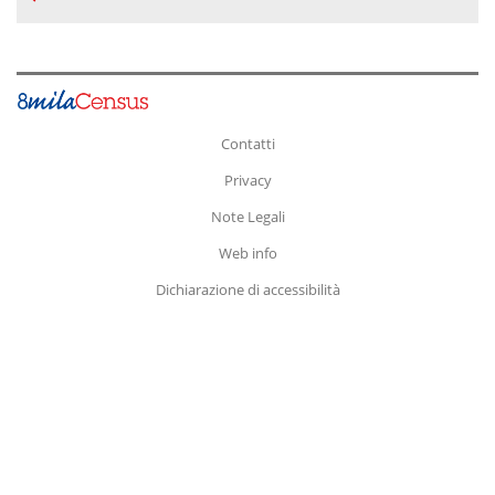
Contatti
Privacy
Note Legali
Web info
Dichiarazione di accessibilità
Fine
pagina.
Vai
a:
Inizio
Pagina
Contenuto