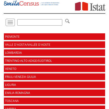
Vai
direttamente
a:
Contenuto
Ricerca
Toggle
navigation
.
PIEMONTE
VALLE D'AOSTA/VALLÉE D'AOSTE
LOMBARDIA
TRENTINO-ALTO ADIGE/SÜDTIROL
VENETO
FRIULI-VENEZIA GIULIA
LIGURIA
EMILIA-ROMAGNA
TOSCANA
UMBRIA