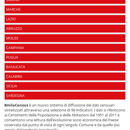
MARCHE
LAZIO
ABRUZZO
MOLISE
CAMPANIA
PUGLIA
BASILICATA
CALABRIA
SICILIA
SARDEGNA
8milaCensus
è un nuovo sistema di diffusione dei dati censuari
sintetizzati attraverso una selezione di 99 indicatori. I dati si riferiscono
ai Censimenti della Popolazione e delle Abitazioni dal 1951 al 2011 e
consentono una lettura dell’evoluzione socio economica del Paese
osservata dal punto di vista di ogni singolo Comune e da quello più
ampio del territorio provinciale.