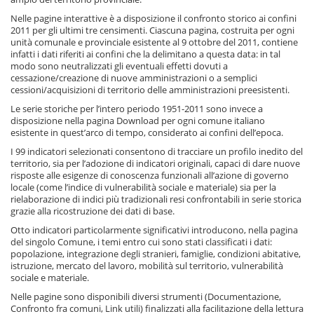
Nelle pagine interattive è a disposizione il confronto storico ai confini
2011 per gli ultimi tre censimenti. Ciascuna pagina, costruita per ogni
unità comunale e provinciale esistente al 9 ottobre del 2011, contiene
infatti i dati riferiti ai confini che la delimitano a questa data: in tal
modo sono neutralizzati gli eventuali effetti dovuti a
cessazione/creazione di nuove amministrazioni o a semplici
cessioni/acquisizioni di territorio delle amministrazioni preesistenti.
Le serie storiche per l’intero periodo 1951-2011 sono invece a
disposizione nella pagina Download per ogni comune italiano
esistente in quest’arco di tempo, considerato ai confini dell’epoca.
I 99 indicatori selezionati consentono di tracciare un profilo inedito del
territorio, sia per l’adozione di indicatori originali, capaci di dare nuove
risposte alle esigenze di conoscenza funzionali all’azione di governo
locale (come l’indice di vulnerabilità sociale e materiale) sia per la
rielaborazione di indici più tradizionali resi confrontabili in serie storica
grazie alla ricostruzione dei dati di base.
Otto indicatori particolarmente significativi introducono, nella pagina
del singolo Comune, i temi entro cui sono stati classificati i dati:
popolazione, integrazione degli stranieri, famiglie, condizioni abitative,
istruzione, mercato del lavoro, mobilità sul territorio, vulnerabilità
sociale e materiale.
Nelle pagine sono disponibili diversi strumenti (Documentazione,
Confronto fra comuni, Link utili) finalizzati alla facilitazione della lettura