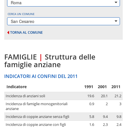
Roma
CERCA UN COMUNE
San Cesareo
TORNA AL COMUNE
FAMIGLIE
|
Struttura delle
famiglie anziane
INDICATORI AI CONFINI DEL 2011
Indicatore
1991
2001
2011
Incidenza di anziani soli
19.6
20.1
21.2
Incidenza di famiglie monogenitoriali
0.9
2
3
anziane
Incidenza di coppie anziane senza figli
5.8
9.4
9.8
Incidenza di coppie anziane con figli
1.6
2.3
2.4