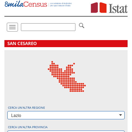
Vai
direttamente
a:
Contenuto
Ricerca
Toggle
navigation
.
SAN CESAREO
CERCA UN'ALTRA REGIONE
Lazio
CERCA UN'ALTRA PROVINCIA