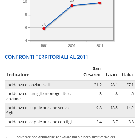
9.4
10
8
5.8
6
4
1991
2001
2011
CONFRONTI TERRITORIALI AL 2011
San
Indicatore
Cesareo
Lazio
Italia
Incidenza di anziani soli
21.2
28.1
27.1
Incidenza di famiglie monogenitoriali
3
4.8
4.6
anziane
Incidenza di coppie anziane senza
9.8
13.5
14.2
figli
Incidenza di coppie anziane con figli
2.4
3.7
3.8
-
Indicatore non applicabile per valore nullo o poco significativo del