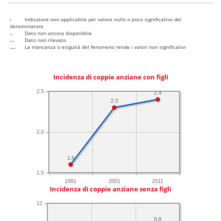
-
Indicatore non applicabile per valore nullo o poco significativo del
denominatore
..
Dato non ancora disponibile
...
Dato non rilevato
....
La mancanza o esiguità del fenomeno rende i valori non significativi
Incidenza di coppie anziane con figli
2.5
2.4
2.3
2.0
1.6
1.5
1991
2001
2011
Incidenza di coppie anziane senza figli
12
9.8